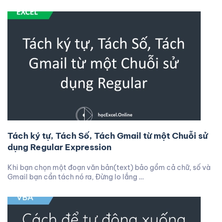
Tách ký tự, Tách Số, Tách Gmail từ một Chuỗi sử
dụng Regular Expression
Khi bạn chọn một đoạn văn bản(text) bảo gồm cả chữ, số và
Gmail bạn cần tách nó ra, Đừng lo lắng …