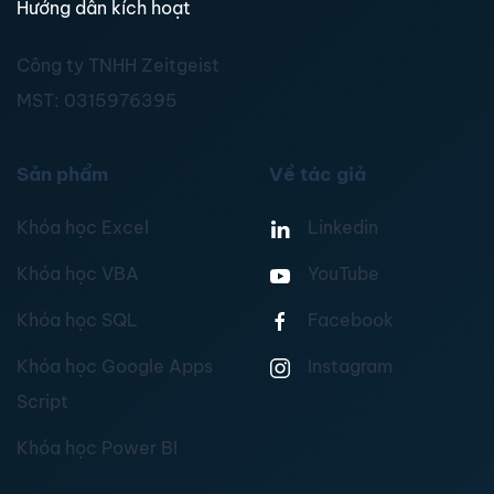
Hướng dẫn kích hoạt
Công ty TNHH Zeitgeist
MST:
0315976395
Sản phẩm
Về tác giả
Khóa học Excel
Linkedin
Khóa học VBA
YouTube
Khóa học SQL
Facebook
Khóa học Google Apps
Instagram
Script
Khóa học Power BI