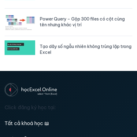
Power Query – Gộp 300 files có cột cùng
tên nhưng khác vị trí
Tạo dãy số ngẫu nhiên không trùng lặp trong
Excel
Click đăng ký học tại:
Tất cả khoá học
📖