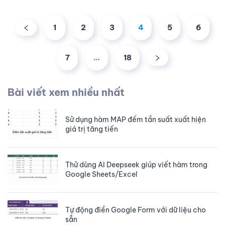
1
2
3
4
5
6
7
…
18
Bài viết xem nhiều nhất
Sử dụng hàm MAP đếm tần suất xuất hiện
giá trị tăng tiến
Thử dùng AI Deepseek giúp viết hàm trong
Google Sheets/Excel
Tự động điền Google Form với dữ liệu cho
sẵn