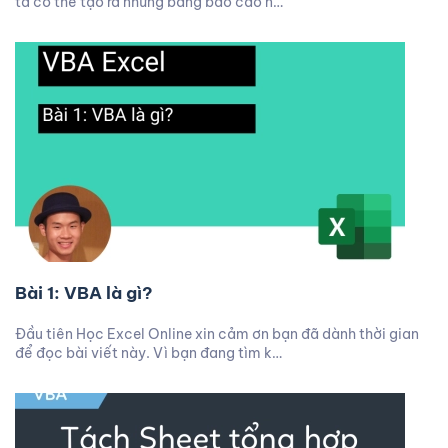
ta có thể tạo ra những bảng báo cáo n…
Bài 1: VBA là gì?
Đầu tiên Học Excel Online xin cảm ơn bạn đã dành thời gian
để đọc bài viết này. Vì bạn đang tìm k…