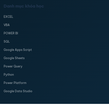
Danh mục khóa học
EXCEL
VBA
POWER BI
SQL
Google Apps Script
Google Sheets
Power Query
Python
Power Platform
Google Data Studio