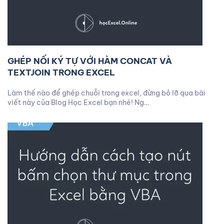
GHÉP NỐI KÝ TỰ VỚI HÀM CONCAT VÀ
TEXTJOIN TRONG EXCEL
Làm thế nào để ghép chuỗi trong excel, đừng bỏ lỡ qua bài
viết này của Blog Học Excel bạn nhé! Ng…