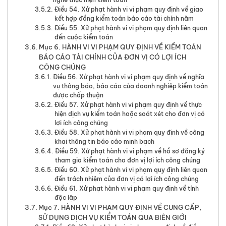
Điều 54. Xử phạt hành vi vi phạm quy định về giao
kết hợp đồng kiểm toán báo cáo tài chính năm
Điều 55. Xử phạt hành vi vi phạm quy định liên quan
đến cuộc kiểm toán
Mục 6. HÀNH VI VI PHẠM QUY ĐỊNH VỀ KIỂM TOÁN
BÁO CÁO TÀI CHÍNH CỦA ĐƠN VỊ CÓ LỢI ÍCH
CÔNG CHÚNG
Điều 56. Xử phạt hành vi vi phạm quy định về nghĩa
vụ thông báo, báo cáo của doanh nghiệp kiểm toán
được chấp thuận
Điều 57. Xử phạt hành vi vi phạm quy định về thực
hiện dịch vụ kiểm toán hoặc soát xét cho đơn vị có
lợi ích công chúng
Điều 58. Xử phạt hành vi vi phạm quy định về công
khai thông tin báo cáo minh bạch
Điều 59. Xử phạt hành vi vi phạm về hồ sơ đăng ký
tham gia kiểm toán cho đơn vị lợi ích công chúng
Điều 60. Xử phạt hành vi vi phạm quy định liên quan
đến trách nhiệm của đơn vị có lợi ích công chúng
Điều 61. Xử phạt hành vi vi phạm quy định về tính
độc lập
Mục 7. HÀNH VI VI PHẠM QUY ĐỊNH VỀ CUNG CẤP,
SỬ DỤNG DỊCH VỤ KIỂM TOÁN QUA BIÊN GIỚI