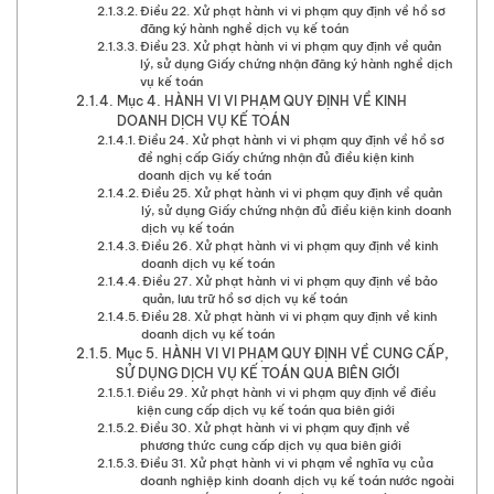
Điều 22. Xử phạt hành vi vi phạm quy định về hồ sơ
đăng ký hành nghề dịch vụ kế toán
Điều 23. Xử phạt hành vi vi phạm quy định về quản
lý, sử dụng Giấy chứng nhận đăng ký hành nghề dịch
vụ kế toán
Mục 4. HÀNH VI VI PHẠM QUY ĐỊNH VỀ KINH
DOANH DỊCH VỤ KẾ TOÁN
Điều 24. Xử phạt hành vi vi phạm quy định về hồ sơ
đề nghị cấp Giấy chứng nhận đủ điều kiện kinh
doanh dịch vụ kế toán
Điều 25. Xử phạt hành vi vi phạm quy định về quản
lý, sử dụng Giấy chứng nhận đủ điều kiện kinh doanh
dịch vụ kế toán
Điều 26. Xử phạt hành vi vi phạm quy định về kinh
doanh dịch vụ kế toán
Điều 27. Xử phạt hành vi vi phạm quy định về bảo
quản, lưu trữ hồ sơ dịch vụ kế toán
Điều 28. Xử phạt hành vi vi phạm quy định về kinh
doanh dịch vụ kế toán
Mục 5. HÀNH VI VI PHẠM QUY ĐỊNH VỀ CUNG CẤP,
SỬ DỤNG DỊCH VỤ KẾ TOÁN QUA BIÊN GIỚI
Điều 29. Xử phạt hành vi vi phạm quy định về điều
kiện cung cấp dịch vụ kế toán qua biên giới
Điều 30. Xử phạt hành vi vi phạm quy định về
phương thức cung cấp dịch vụ qua biên giới
Điều 31. Xử phạt hành vi vi phạm về nghĩa vụ của
doanh nghiệp kinh doanh dịch vụ kế toán nước ngoài