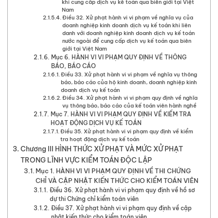
khi cung cấp dịch vụ kế toán qua biên giới tại Việt
Nam
Điều 32. Xử phạt hành vi vi phạm về nghĩa vụ của
doanh nghiệp kinh doanh dịch vụ kế toán khi liên
danh với doanh nghiệp kinh doanh dịch vụ kế toán
nước ngoài để cung cấp dịch vụ kế toán qua biên
giới tại Việt Nam
Mục 6. HÀNH VI VI PHẠM QUY ĐỊNH VỀ THÔNG
BÁO, BÁO CÁO
Điều 33. Xử phạt hành vi vi phạm về nghĩa vụ thông
báo, báo cáo của hộ kinh doanh, doanh nghiệp kinh
doanh dịch vụ kế toán
Điều 34. Xử phạt hành vi vi phạm quy định về nghĩa
vụ thông báo, báo cáo của kế toán viên hành nghề
Mục 7. HÀNH VI VI PHẠM QUY ĐỊNH VỀ KIỂM TRA
HOẠT ĐỘNG DỊCH VỤ KẾ TOÁN
Điều 35. Xử phạt hành vi vi phạm quy định về kiểm
tra hoạt động dịch vụ kế toán
Chương III HÌNH THỨC XỬ PHẠT VÀ MỨC XỬ PHẠT
TRONG LĨNH VỰC KIỂM TOÁN ĐỘC LẬP
Mục 1. HÀNH VI VI PHẠM QUY ĐỊNH VỀ THI CHỨNG
CHỈ VÀ CẬP NHẬT KIẾN THỨC CHO KIỂM TOÁN VIÊN
Điều 36. Xử phạt hành vi vi phạm quy định về hồ sơ
dự thi Chứng chỉ kiểm toán viên
Điều 37. Xử phạt hành vi vi phạm quy định về cập
nhật kiến thức cho kiểm toán viên