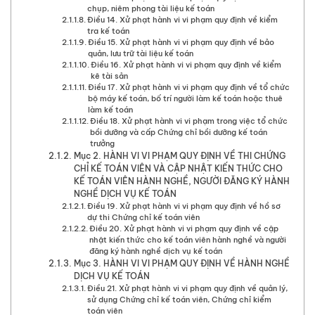
chụp, niêm phong tài liệu kế toán
Điều 14. Xử phạt hành vi vi phạm quy định về kiểm
tra kế toán
Điều 15. Xử phạt hành vi vi phạm quy định về bảo
quản, lưu trữ tài liệu kế toán
Điều 16. Xử phạt hành vi vi phạm quy định về kiểm
kê tài sản
Điều 17. Xử phạt hành vi vi phạm quy định về tổ chức
bộ máy kế toán, bố trí người làm kế toán hoặc thuê
làm kế toán
Điều 18. Xử phạt hành vi vi phạm trong việc tổ chức
bồi dưỡng và cấp Chứng chỉ bồi dưỡng kế toán
trưởng
Mục 2. HÀNH VI VI PHẠM QUY ĐỊNH VỀ THI CHỨNG
CHỈ KẾ TOÁN VIÊN VÀ CẬP NHẬT KIẾN THỨC CHO
KẾ TOÁN VIÊN HÀNH NGHỀ, NGƯỜI ĐĂNG KÝ HÀNH
NGHỀ DỊCH VỤ KẾ TOÁN
Điều 19. Xử phạt hành vi vi phạm quy định về hồ sơ
dự thi Chứng chỉ kế toán viên
Điều 20. Xử phạt hành vi vi phạm quy định về cập
nhật kiến thức cho kế toán viên hành nghề và người
đăng ký hành nghề dịch vụ kế toán
Mục 3. HÀNH VI VI PHẠM QUY ĐỊNH VỀ HÀNH NGHỀ
DỊCH VỤ KẾ TOÁN
Điều 21. Xử phạt hành vi vi phạm quy định về quản lý,
sử dụng Chứng chỉ kế toán viên, Chứng chỉ kiểm
toán viên