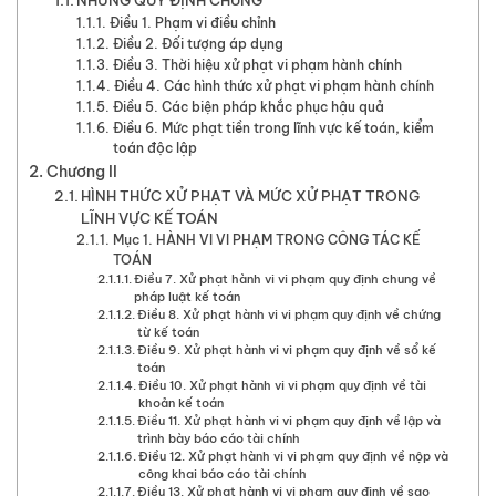
NHỮNG QUY ĐỊNH CHUNG
Điều 1. Phạm vi điều chỉnh
Điều 2. Đối tượng áp dụng
Điều 3. Thời hiệu xử phạt vi phạm hành chính
Điều 4. Các hình thức xử phạt vi phạm hành chính
Điều 5. Các biện pháp khắc phục hậu quả
Điều 6. Mức phạt tiền trong lĩnh vực kế toán, kiểm
toán độc lập
Chương II
HÌNH THỨC XỬ PHẠT VÀ MỨC XỬ PHẠT TRONG
LĨNH VỰC KẾ TOÁN
Mục 1. HÀNH VI VI PHẠM TRONG CÔNG TÁC KẾ
TOÁN
Điều 7. Xử phạt hành vi vi phạm quy định chung về
pháp luật kế toán
Điều 8. Xử phạt hành vi vi phạm quy định về chứng
từ kế toán
Điều 9. Xử phạt hành vi vi phạm quy định về sổ kế
toán
Điều 10. Xử phạt hành vi vi phạm quy định về tài
khoản kế toán
Điều 11. Xử phạt hành vi vi phạm quy định về lập và
trình bày báo cáo tài chính
Điều 12. Xử phạt hành vi vi phạm quy định về nộp và
công khai báo cáo tài chính
Điều 13. Xử phạt hành vi vi phạm quy định về sao