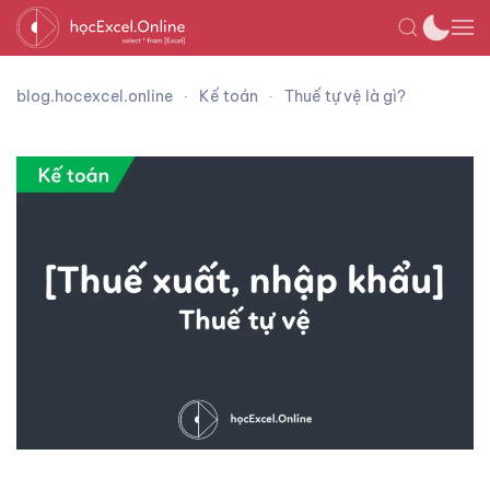
blog.hocexcel.online
Kế toán
Thuế tự vệ là gì?