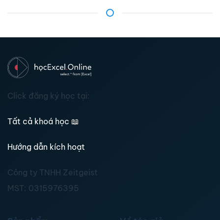
Click đăng ký học tại:
Tất cả khoá học
📖
Hướng dẫn kích hoạt
Công ty TNHH Zeitgeist
MST:
0315976395