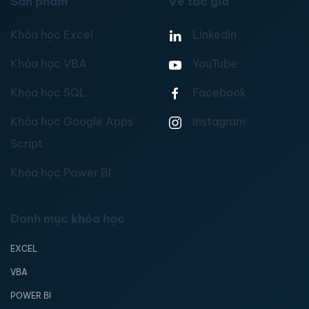
Sản phẩm
Về tác giả
Khóa học Excel
Linkedin
Khóa học VBA
YouTube
Khóa học SQL
Facebook
Khóa học Google Apps
Instagram
Script
Khóa học Power BI
Danh mục khóa học
EXCEL
VBA
POWER BI