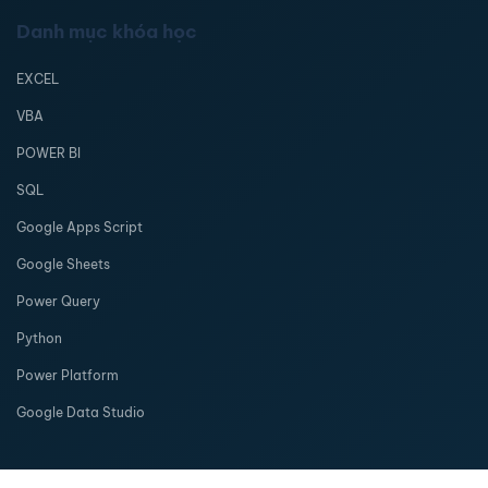
Danh mục khóa học
EXCEL
VBA
POWER BI
SQL
Google Apps Script
Google Sheets
Power Query
Python
Power Platform
Google Data Studio