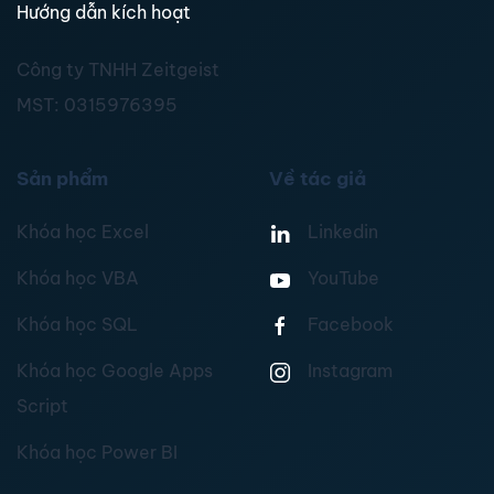
Hướng dẫn kích hoạt
Công ty TNHH Zeitgeist
MST:
0315976395
Sản phẩm
Về tác giả
Khóa học Excel
Linkedin
Khóa học VBA
YouTube
Khóa học SQL
Facebook
Khóa học Google Apps
Instagram
Script
Khóa học Power BI