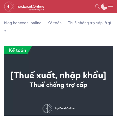
blog.hocexcel.online
Kế toán
Thuế chống trợ cấp là gì
?