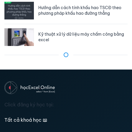
Hướng dẫn cách tính khấu hao TSCĐ theo
phương pháp khấu hao đường thẳng
Kỹ thuật xử lý dữ liệu máy chấm công bằng
excel
Click đăng ký học tại:
Tất cả khoá học
📖