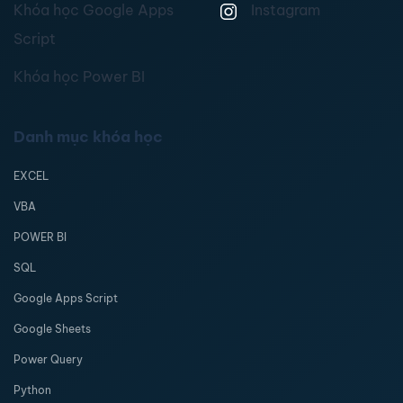
Khóa học Google Apps
Instagram
Script
Khóa học Power BI
Danh mục khóa học
EXCEL
VBA
POWER BI
SQL
Google Apps Script
Google Sheets
Power Query
Python