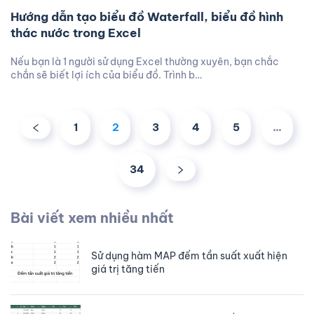
Hướng dẫn tạo biểu đồ Waterfall, biểu đồ hình
thác nước trong Excel
Nếu bạn là 1 người sử dụng Excel thường xuyên, bạn chắc
chắn sẽ biết lợi ích của biểu đồ. Trình b…
1
2
3
4
5
…
34
Bài viết xem nhiều nhất
Sử dụng hàm MAP đếm tần suất xuất hiện
giá trị tăng tiến