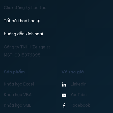
Click đăng ký học tại:
Tất cả khoá học
📖
Hướng dẫn kích hoạt
Công ty TNHH Zeitgeist
MST:
0315976395
Sản phẩm
Về tác giả
Khóa học Excel
Linkedin
Khóa học VBA
YouTube
Khóa học SQL
Facebook