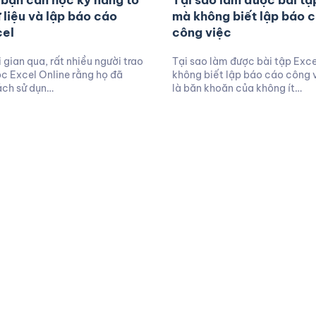
 bạn cần học kỹ năng tổ
Tại sao làm được bài tậ
 liệu và lập báo cáo
mà không biết lập báo 
cel
công việc
 gian qua, rất nhiều người trao
Tại sao làm được bài tập Exc
ọc Excel Online rằng họ đã
không biết lập báo cáo công 
ách sử dụn…
là băn khoăn của không ít…