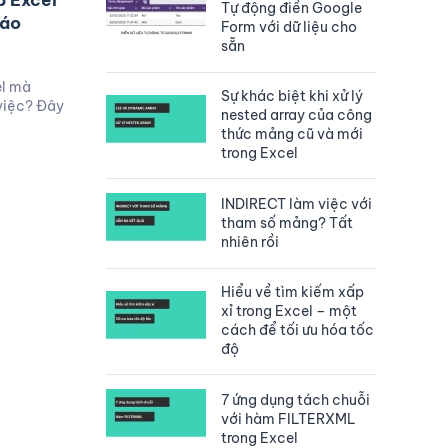
p Excel
Tự động điền Google
cáo
Form với dữ liệu cho
sẵn
el mà
Sự khác biệt khi xử lý
việc? Đây
nested array của công
thức mảng cũ và mới
trong Excel
INDIRECT làm việc với
tham số mảng? Tất
nhiên rồi
Hiểu về tìm kiếm xấp
xỉ trong Excel – một
cách để tối ưu hóa tốc
độ
7 ứng dụng tách chuỗi
với hàm FILTERXML
trong Excel