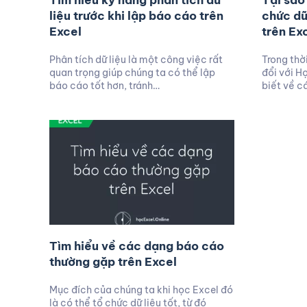
Tìm hiểu kỹ năng phân tích dữ
Tại sao
liệu trước khi lập báo cáo trên
chức dữ
Excel
trên Ex
Phân tích dữ liệu là một công việc rất
Trong thời
quan trọng giúp chúng ta có thể lập
đổi với H
báo cáo tốt hơn, tránh…
biết về c
Tìm hiểu về các dạng báo cáo
thường gặp trên Excel
Mục đích của chúng ta khi học Excel đó
là có thể tổ chức dữ liệu tốt, từ đó