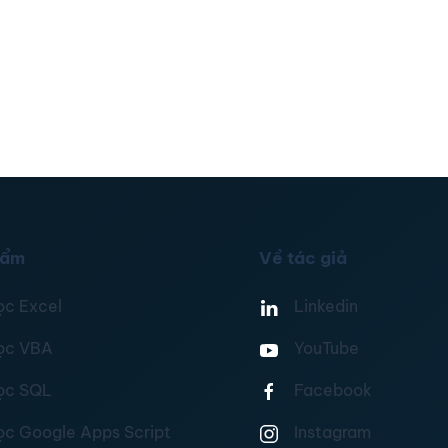
hẩm
Về tác giả
ọc Excel
Linkedin
ọc VBA
YouTube
ọc SQL
Facebook
ọc Google Apps Script
Instagram