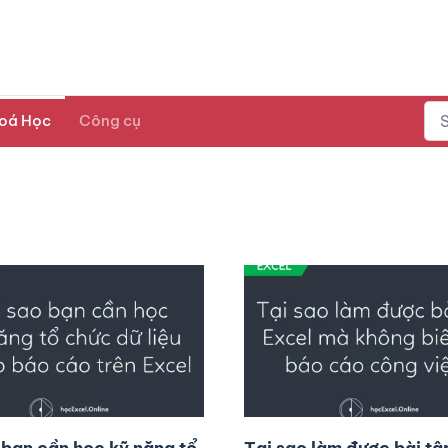
oá Học
Công cụ