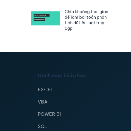
Chia khoảng thời gian
để làm bài toán phân
tích dữ liệu lượt truy
cập
Danh mục khóa học
EXCEL
VBA
POWER BI
SQL