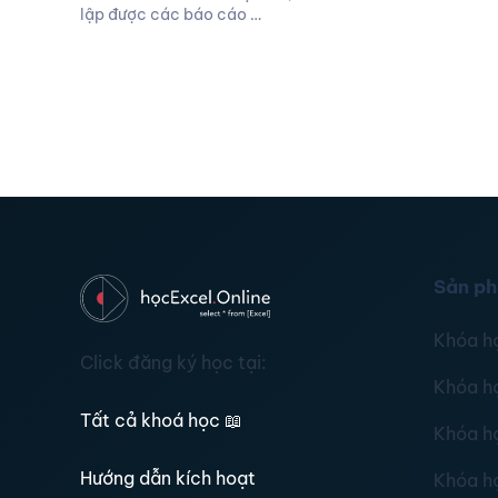
lập được các báo cáo …
Sản p
Khóa h
Click đăng ký học tại:
Khóa h
Tất cả khoá học
📖
Khóa h
Hướng dẫn kích hoạt
Khóa h