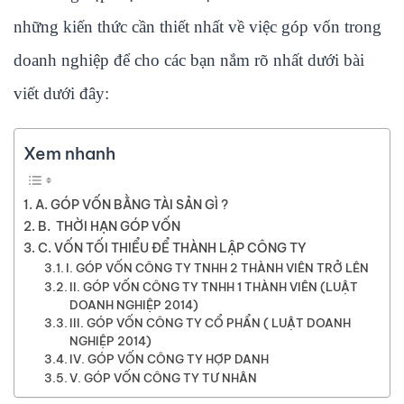
những kiến thức cần thiết nhất về việc góp vốn trong
doanh nghiệp để cho các bạn nắm rõ nhất dưới bài
viết dưới đây:
Xem nhanh
A. GÓP VỐN BẰNG TÀI SẢN GÌ ?
B. THỜI HẠN GÓP VỐN
C. VỐN TỐI THIỂU ĐỂ THÀNH LẬP CÔNG TY
I. GÓP VỐN CÔNG TY TNHH 2 THÀNH VIÊN TRỞ LÊN
II. GÓP VỐN CÔNG TY TNHH 1 THÀNH VIÊN (LUẬT
DOANH NGHIỆP 2014)
III. GÓP VỐN CÔNG TY CỔ PHẨN ( LUẬT DOANH
NGHIỆP 2014)
IV. GÓP VỐN CÔNG TY HỢP DANH
V. GÓP VỐN CÔNG TY TƯ NHÂN