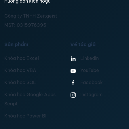
Hướng dẫn kích hoạt
Công ty TNHH Zeitgeist
MST:
0315976395
Sản phẩm
Về tác giả
Khóa học Excel
Linkedin
Khóa học VBA
YouTube
Khóa học SQL
Facebook
Khóa học Google Apps
Instagram
Script
Khóa học Power BI