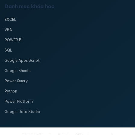
Danh mục khóa học
EXCEL
VBA
POWER BI
SQL
Google Apps Script
Google Sheets
Power Query
Python
Power Platform
Google Data Studio