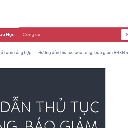
oá Học
Công cụ
ế toán tổng hợp
Hướng dẫn thủ tục báo tăng, báo giảm BHXH 