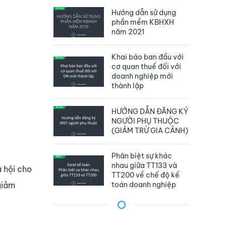
Hướng dẫn sử dụng
phần mềm KBHXH
năm 2021
Khai báo ban đầu với
cơ quan thuế đối với
doanh nghiệp mới
thành lập
HƯỚNG DẪN ĐĂNG KÝ
NGƯỜI PHỤ THUỘC
(GIẢM TRỪ GIA CẢNH)
Phân biệt sự khác
nhau giữa TT133 và
 hội cho
TT200 về chế độ kế
toán doanh nghiệp
giảm