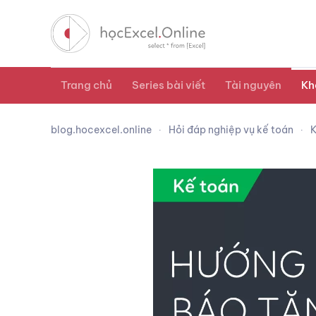
Trang chủ
Series bài viết
Tài nguyên
Kh
blog.hocexcel.online
Hỏi đáp nghiệp vụ kế toán
K