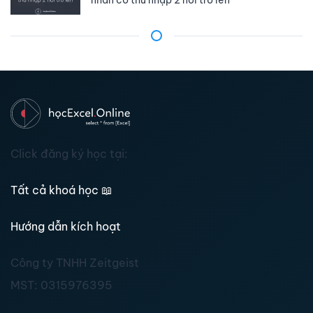
Click đăng ký học tại:
Tất cả khoá học
📖
Hướng dẫn kích hoạt
Công ty TNHH Zeitgeist
MST:
0315976395