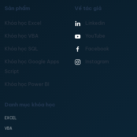
Sản phẩm
Về tác giả
Khóa học Excel
Linkedin
Khóa học VBA
YouTube
Khóa học SQL
Facebook
Khóa học Google Apps
Instagram
Script
Khóa học Power BI
Danh mục khóa học
EXCEL
VBA