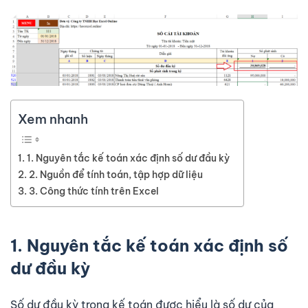
Xem nhanh
1. Nguyên tắc kế toán xác định số dư đầu kỳ
2. Nguồn để tính toán, tập hợp dữ liệu
3. Công thức tính trên Excel
1. Nguyên tắc kế toán xác định số
dư đầu kỳ
Số dư đầu kỳ trong kế toán được hiểu là số dư của