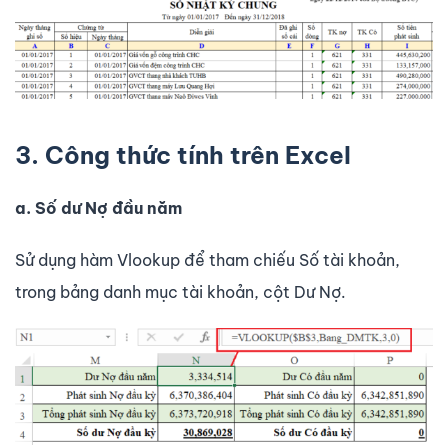
3. Công thức tính trên Excel
a. Số dư Nợ đầu năm
Sử dụng hàm Vlookup để tham chiếu Số tài khoản,
trong bảng danh mục tài khoản, cột Dư Nợ.