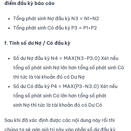
điểm đầu kỳ báo cáo
Tổng phát sinh Nợ đầu kỳ N3 = N1+N2
Tổng phát sinh Có đầu kỳ P3 = P1+P2
f. Tính số dư Nợ / Có đầu kỳ
Số dư Nợ đầu kỳ N4 = MAX(N3-P3,0) Xét nếu
tổng số phát sinh Nợ lớn hơn tổng số phát sinh Có
thì tức là tài khoản đó có Dư Nợ
Số dư Có đầu kỳ P4 = MAX(P3-N3,0) Xét nếu
tổng số phát sinh Có lớn hơn tổng số phát
sinh Nợ thì tức là tài khoản đó có Dư Có
Sau khi đã xác định được các nội dung này rồi thì
chúng ta sẽ gán giá trị này vào phần số dư đầu kỳ