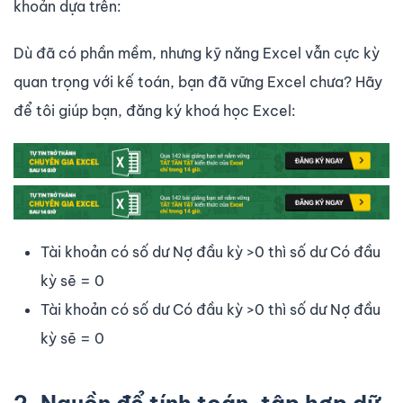
khoản dựa trên:
Dù đã có phần mềm, nhưng kỹ năng Excel vẫn cực kỳ
quan trọng với kế toán, bạn đã vững Excel chưa? Hãy
để tôi giúp bạn, đăng ký khoá học Excel:
Tài khoản có số dư Nợ đầu kỳ >0 thì số dư Có đầu
kỳ sẽ = 0
Tài khoản có số dư Có đầu kỳ >0 thì số dư Nợ đầu
kỳ sẽ = 0
2. Nguồn để tính toán, tập hợp dữ