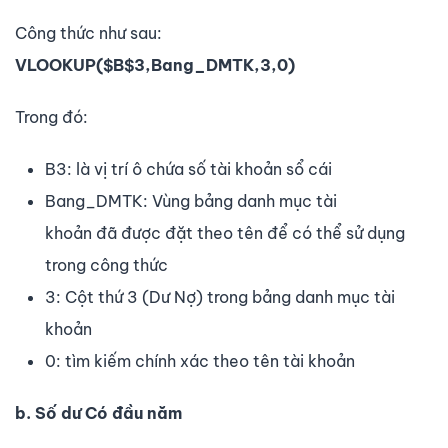
Công thức như sau:
VLOOKUP($B$3,Bang_DMTK,3,0)
Trong đó:
B3: là vị trí ô chứa số tài khoản sổ cái
Bang_DMTK: Vùng bảng danh mục tài
khoản đã được đặt theo tên để có thể sử dụng
trong công thức
3: Cột thứ 3 (Dư Nợ) trong bảng danh mục tài
khoản
0: tìm kiếm chính xác theo tên tài khoản
b. Số dư Có đầu năm