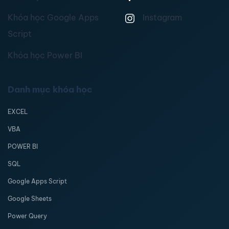
Khóa học Google Apps
Instagram
Script
Khóa học Power BI
Danh mục khóa học
EXCEL
VBA
POWER BI
SQL
Google Apps Script
Google Sheets
Power Query