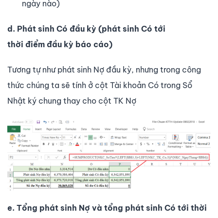
ngày nào)
d. Phát sinh Có đầu kỳ (phát sinh Có tới
thời điểm đầu kỳ báo cáo)
Tương tự như phát sinh Nợ đầu kỳ, nhưng trong công
thức chúng ta sẽ tính ở cột Tài khoản Có trong Sổ
Nhật ký chung thay cho cột TK Nợ
e. Tổng phát sinh Nợ và tổng phát sinh Có tới thời