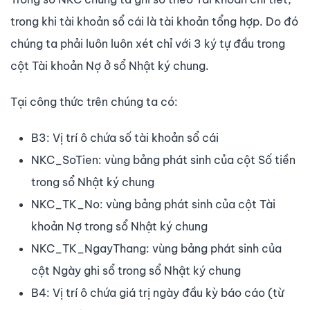
trong khi tài khoản sổ cái là tài khoản tổng hợp. Do đó
chúng ta phải luôn luôn xét chỉ với 3 ký tự đầu trong
cột Tài khoản Nợ ở sổ Nhật ký chung.
Tại công thức trên chúng ta có:
B3: Vị trí ô chứa số tài khoản sổ cái
NKC_SoTien: vùng bảng phát sinh của cột Số tiền
trong sổ Nhật ký chung
NKC_TK_No: vùng bảng phát sinh của cột Tài
khoản Nợ trong sổ Nhật ký chung
NKC_TK_NgayThang: vùng bảng phát sinh của
cột Ngày ghi sổ trong sổ Nhật ký chung
B4: Vị trí ô chứa giá trị ngày đầu kỳ báo cáo (từ