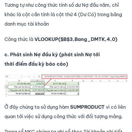
Tương tự như công thức tính số dư Nợ đầu năm, chỉ
khác là cột cần tính là cột thứ 4 (Dư Có) trong bảng
danh mục tài khoản
Công thức là
VLOOKUP($B$3,Bang_DMTK,4,0)
c. Phát sinh Nợ đầu kỳ (phát sinh Nợ tới
thời điểm đầu kỳ báo cáo)
Ở đây chúng ta sử dụng hàm
SUMPRODUCT
vì có liên
quan tới việc sử dụng công thức với đối tượng mảng.
Trong sổ NKC chúng ta ghi sổ theo Tài khoản chi tiết,