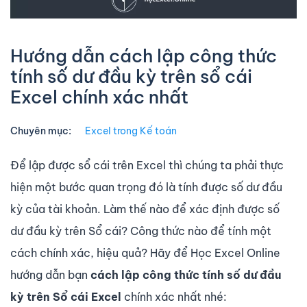
Hướng dẫn cách lập công thức
tính số dư đầu kỳ trên sổ cái
Excel chính xác nhất
Chuyên mục:
Excel trong Kế toán
Để lập được sổ cái trên Excel thì chúng ta phải thực
hiện một bước quan trọng đó là tính được số dư đầu
kỳ của tài khoản. Làm thế nào để xác định được số
dư đầu kỳ trên Sổ cái? Công thức nào để tính một
cách chính xác, hiệu quả? Hãy để Học Excel Online
hướng dẫn bạn
cách lập công thức tính số dư đầu
kỳ trên Sổ cái Excel
chính xác nhất nhé: