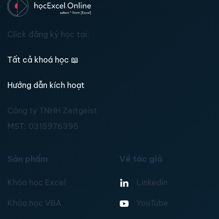
Click đăng ký học tại:
Tất cả khoá học
📖
Hướng dẫn kích hoạt
Công ty TNHH Zeitgeist
MST:
0315976395
Sản phẩm
Về tác giả
Khóa học Excel
Linkedin
Khóa học VBA
YouTube