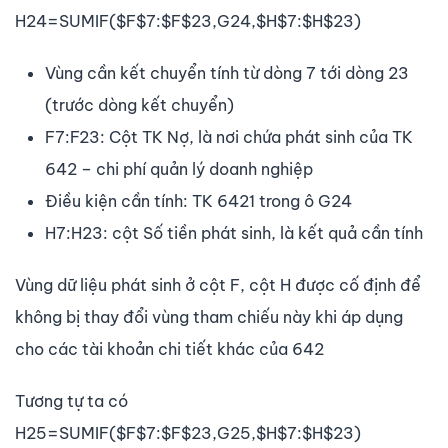
H24=SUMIF($F$7:$F$23,G24,$H$7:$H$23)
Vùng cần kết chuyển tính từ dòng 7 tới dòng 23
(trước dòng kết chuyển)
F7:F23: Cột TK Nợ, là nơi chứa phát sinh của TK
642 – chi phí quản lý doanh nghiệp
Điều kiện cần tính: TK 6421 trong ô G24
H7:H23: cột Số tiền phát sinh, là kết quả cần tính
Vùng dữ liệu phát sinh ở cột F, cột H được cố định để
không bị thay đổi vùng tham chiếu này khi áp dụng
cho các tài khoản chi tiết khác của 642
Tương tự ta có
H25=SUMIF($F$7:$F$23,G25,$H$7:$H$23)