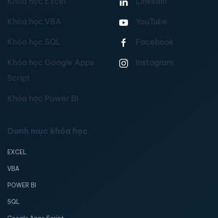
Khóa học Excel
Linkedin
Khóa học VBA
YouTube
Khóa học SQL
Facebook
Khóa học Google Apps
Instagram
Script
Khóa học Power BI
Danh mục khóa học
EXCEL
VBA
POWER BI
SQL