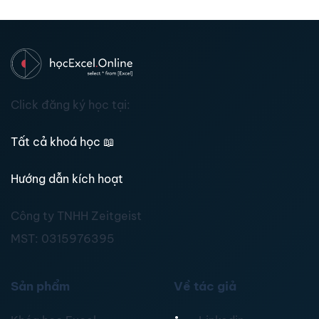
Click đăng ký học tại:
Tất cả khoá học
📖
Hướng dẫn kích hoạt
Công ty TNHH Zeitgeist
MST:
0315976395
Sản phẩm
Về tác giả