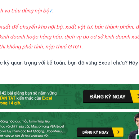
h vụ tiêu dùng nội bộ
7
.
uất để chuyển kho nội bộ, xuất vật tư, bán thành phẩm, đ
 kinh doanh hoặc hàng hóa, dịch vụ do cơ sở kinh doanh xu
hì không phải tính, nộp thuế GTGT.
 kỳ quan trọng với kế toán, bạn đã vững Excel chưa? Hãy 