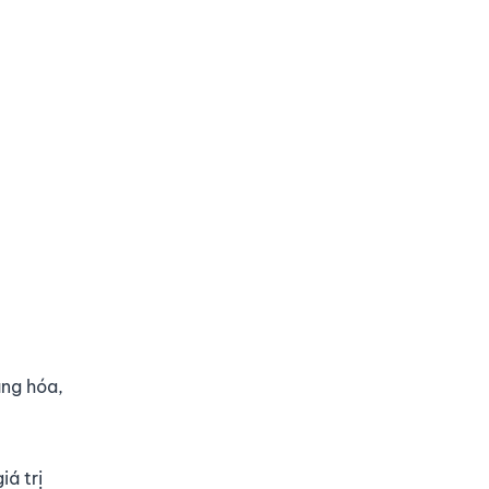
àng hóa,
iá trị