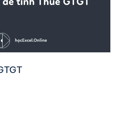
 GTGT
p