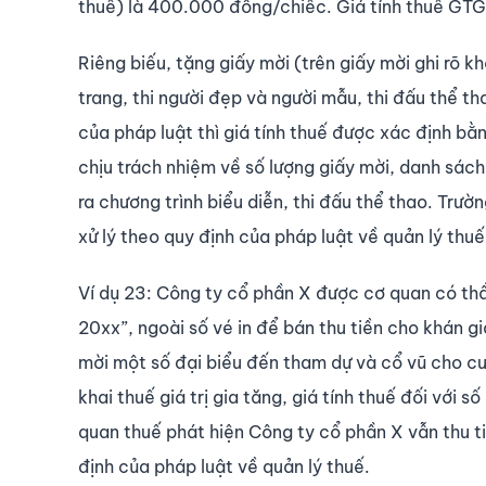
thuế) là 400.000 đồng/chiếc. Giá tính thuế G
Riêng biếu, tặng giấy mời (trên giấy mời ghi rõ k
trang, thi người đẹp và người mẫu, thi đấu thể 
của pháp luật thì giá tính thuế được xác định bằ
chịu trách nhiệm về số lượng giấy mời, danh sách
ra chương trình biểu diễn, thi đấu thể thao. Trườn
xử lý theo quy định của pháp luật về quản lý thuế
Ví dụ 23: Công ty cổ phần X được cơ quan có t
20xx”, ngoài số vé in để bán thu tiền cho khán gi
mời một số đại biểu đến tham dự và cổ vũ cho cu
khai thuế giá trị gia tăng, giá tính thuế đối với
quan thuế phát hiện Công ty cổ phần X vẫn thu tiề
định của pháp luật về quản lý thuế.