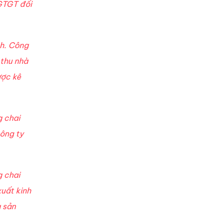
 GTGT đối
nh. Công
 thu nhà
ược kê
g chai
công ty
g chai
xuất kinh
g sản