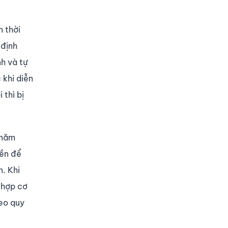
n thời
 định
nh và tự
 khi diễn
 thì bị
 năm
iền để
. Khi
g hợp cơ
heo quy