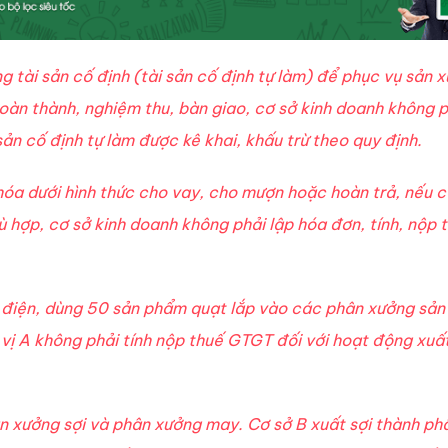
 tài sản cố định (tài sản cố định tự làm) để phục vụ sản x
oàn thành, nghiệm thu, bàn giao, cơ sở kinh doanh không p
n cố định tự làm được kê khai, khấu trừ theo quy định.
 hóa dưới hình thức cho vay, cho mượn hoặc hoàn trả, nếu 
 hợp, cơ sở kinh doanh không phải lập hóa đơn, tính, nộp 
t điện, dùng 50 sản phẩm quạt lắp vào các phân xưởng sản
 vị A không phải tính nộp thuế GTGT đối với hoạt động xuấ
n xưởng sợi và phân xưởng may. Cơ sở B xuất sợi thành ph