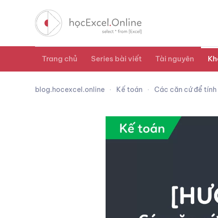
Trang chủ
Series bài viết
Tài nguyên
Kh
blog.hocexcel.online
Kế toán
Các căn cứ để tín