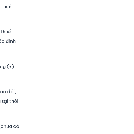
ó thuế
 thuế
ác định
ng (+)
ao đổi,
tại thời
 (chưa có