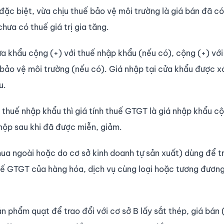
 đặc biệt, vừa chịu thuế bảo vệ môi trường là giá bán đã c
hưa có thuế giá trị gia tăng.
ửa khẩu cộng (+) với thuế nhập khẩu (nếu có), cộng (+) với
ế bảo vệ môi trường (nếu có). Giá nhập tại cửa khẩu được x
u.
huế nhập khẩu thì giá tính thuế GTGT là giá nhập khẩu cộ
nộp sau khi đã được miễn, giảm.
ua ngoài hoặc do cơ sở kinh doanh tự sản xuất) dùng để tr
thuế GTGT của hàng hóa, dịch vụ cùng loại hoặc tương đương 
ản phẩm quạt để trao đổi với cơ sở B lấy sắt thép, giá bán