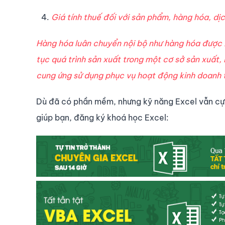
Giá tính thuế đối với sản phẩm, hàng hóa, dịc
Hàng hóa luân chuyển nội bộ như hàng hóa được x
tục quá trình sản xuất trong một cơ sở sản xuất,
cung ứng sử dụng phục vụ hoạt động kinh doanh t
Dù đã có phần mềm, nhưng kỹ năng Excel vẫn cực
giúp bạn, đăng ký khoá học Excel: