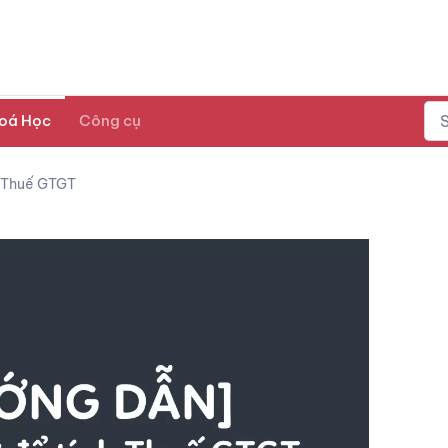
oá Học
Công cụ
h Thuế GTGT