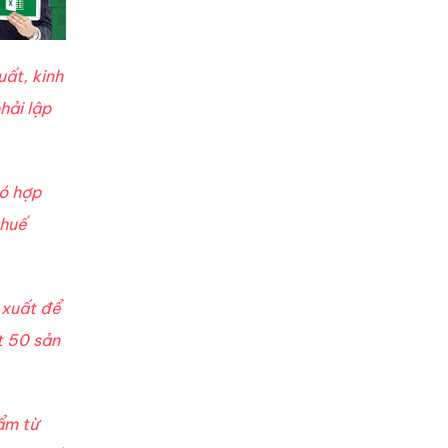
uất, kinh
hải lập
có hợp
thuế
 xuất để
t 50 sản
ẩm từ