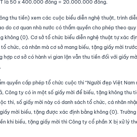
TGT là 50 x 400.000 đồng = 20.000.000 đồng.
hông thu tiền) xem các cuộc biểu diễn nghệ thuật, trình diễ
thao do cơ quan nhà nước có thẩm quyền cho phép theo quy
ng không (0). Cơ sở tổ chức biểu diễn nghệ thuật tự xác đị
 tổ chức, cá nhân mà cơ sở mang biếu, tặng giấy mời trước
g hợp cơ sở có hành vi gian lận vẫn thu tiền đối với giấy mời
.
hẩm quyền cấp phép tổ chức cuộc thi “Người đẹp Việt Nam
ả, Công ty có in một số giấy mời để biếu, tặng không thu t
ộc thi, số giấy mời này có danh sách tổ chức, cá nhân nhận
 số giấy mời biếu, tặng được xác định bằng không (0). Trườn
n khi biếu, tặng giấy mời thì Công ty cổ phần X bị xử lý t