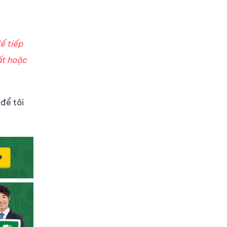
ể tiếp
ất hoặc
để tôi