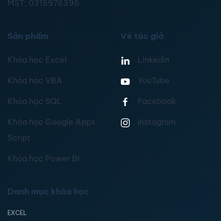
MST:
0315976395
Sản phẩm
Về tác giả
Khóa học Excel
Linkedin
Khóa học VBA
YouTube
Khóa học SQL
Facebook
Khóa học Google Apps
Instagram
Script
Khóa học Power BI
Danh mục khóa học
EXCEL