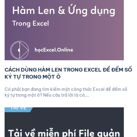
CÁCH DÙNG HÀM LEN TRONG EXCEL ĐỂ ĐẾM SỐ
KÝ TỰ TRONG MỘT Ô
Có phải bạn đang tìm kiếm một công thức Excel để đếm số
ký tự trong một ô? Nếu câu trả lời là có,…