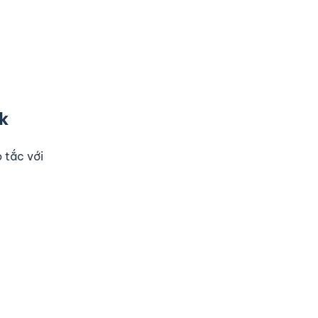
k
 tắc với