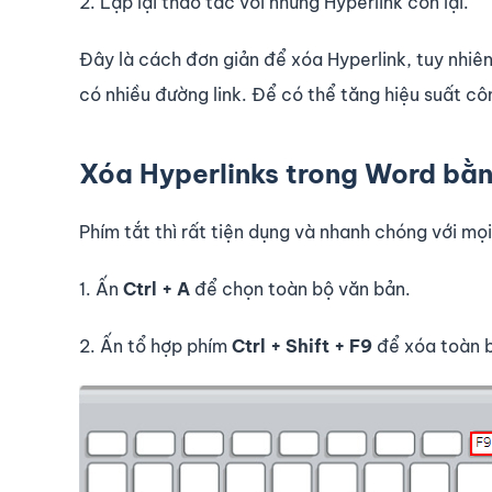
2. Lặp lại thao tác với những Hyperlink còn lại.
Đây là cách đơn giản để xóa Hyperlink, tuy nhiên 
có nhiều đường link. Để có thể tăng hiệu suất cô
Xóa Hyperlinks trong Word bằn
Phím tắt thì rất tiện dụng và nhanh chóng với mọ
1. Ấn
Ctrl + A
để chọn toàn bộ văn bản.
2. Ấn tổ hợp phím
Ctrl + Shift + F9
để xóa toàn b