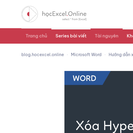
Trang chủ
Series bài viết
Tài nguyên
Kh
blog.hocexcel.online
Microsoft Word
Hướng dẫn x