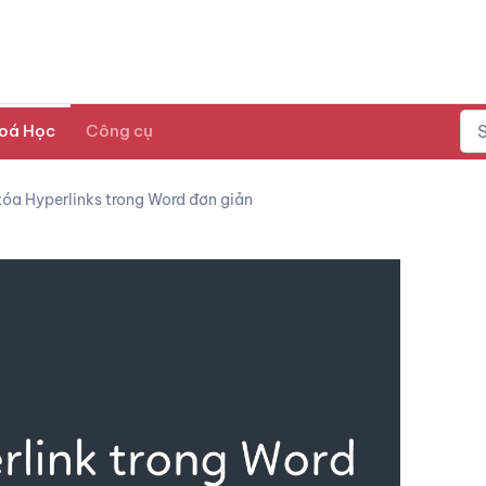
oá Học
Công cụ
óa Hyperlinks trong Word đơn giản