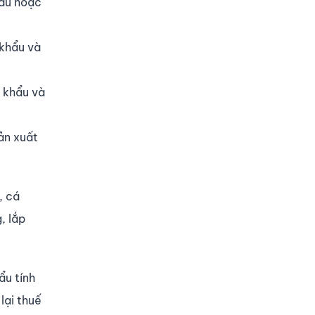
hẩu hoặc
 khẩu và
 khẩu và
ản xuất
, cá
, lắp
ẩu tính
lại thuế