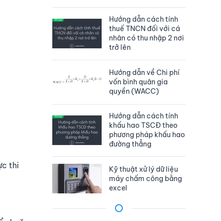
Hướng dẫn cách tính
thuế TNCN đối với cá
nhân có thu nhập 2 nơi
trở lên
Hướng dẫn về Chi phí
vốn bình quân gia
quyền (WACC)
Hướng dẫn cách tính
khấu hao TSCĐ theo
phương pháp khấu hao
đường thẳng
c thi
Kỹ thuật xử lý dữ liệu
máy chấm công bằng
excel