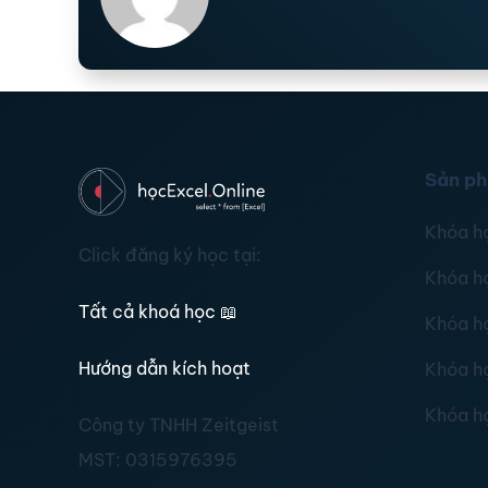
Sản p
Khóa h
Click đăng ký học tại:
Khóa h
Tất cả khoá học
📖
Khóa h
Hướng dẫn kích hoạt
Khóa h
Khóa h
Công ty TNHH Zeitgeist
MST:
0315976395