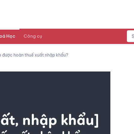
oá Học
Công cụ
o được hoàn thuế xuất nhập khẩu?