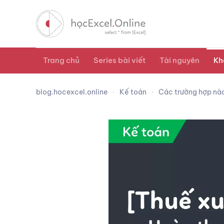
Trang chủ
Series bài viết
Tài nguyên
Kh
blog.hocexcel.online
Kế toán
Các trường hợp nà