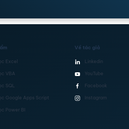
hẩm
Về tác giả
ọc Excel
Linkedin
ọc VBA
YouTube
ọc SQL
Facebook
ọc Google Apps Script
Instagram
ọc Power BI