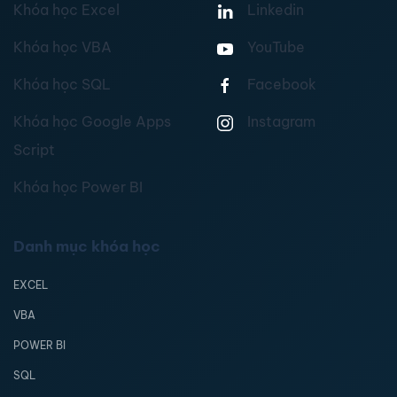
Khóa học Excel
Linkedin
Khóa học VBA
YouTube
Khóa học SQL
Facebook
Khóa học Google Apps
Instagram
Script
Khóa học Power BI
Danh mục khóa học
EXCEL
VBA
POWER BI
SQL