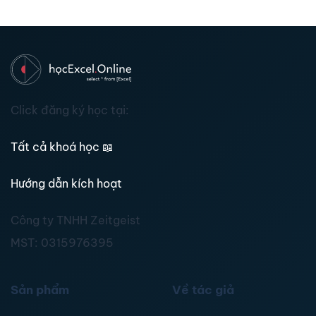
Click đăng ký học tại:
Tất cả khoá học
📖
Hướng dẫn kích hoạt
Công ty TNHH Zeitgeist
MST:
0315976395
Sản phẩm
Về tác giả