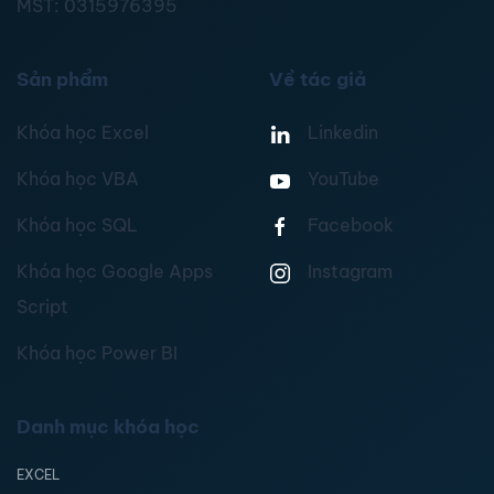
MST:
0315976395
Sản phẩm
Về tác giả
Khóa học Excel
Linkedin
Khóa học VBA
YouTube
Khóa học SQL
Facebook
Khóa học Google Apps
Instagram
Script
Khóa học Power BI
Danh mục khóa học
EXCEL