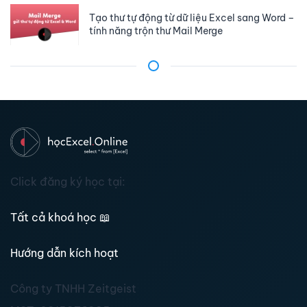
Tạo thư tự động từ dữ liệu Excel sang Word –
tính năng trộn thư Mail Merge
Click đăng ký học tại:
Tất cả khoá học
📖
Hướng dẫn kích hoạt
Công ty TNHH Zeitgeist