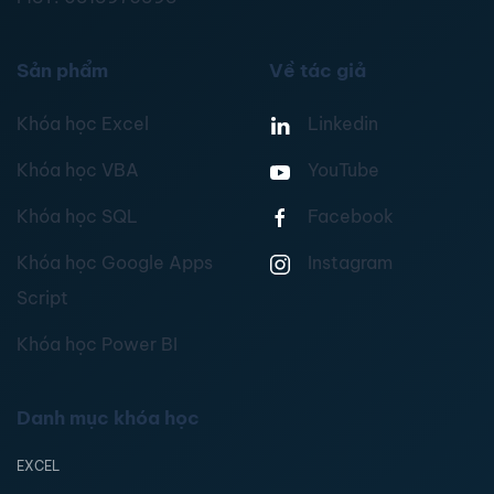
Sản phẩm
Về tác giả
Khóa học Excel
Linkedin
Khóa học VBA
YouTube
Khóa học SQL
Facebook
Khóa học Google Apps
Instagram
Script
Khóa học Power BI
Danh mục khóa học
EXCEL