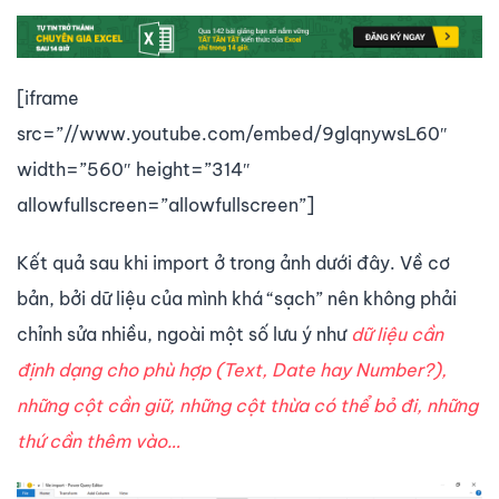
[iframe
src=”//www.youtube.com/embed/9glqnywsL60″
width=”560″ height=”314″
allowfullscreen=”allowfullscreen”]
Kết quả sau khi import ở trong ảnh dưới đây. Về cơ
bản, bởi dữ liệu của mình khá “sạch” nên không phải
chỉnh sửa nhiều, ngoài một số lưu ý như
dữ liệu cần
định dạng cho phù hợp (Text, Date hay Number?),
những cột cần giữ, những cột thừa có thể bỏ đi, những
thứ cần thêm vào…