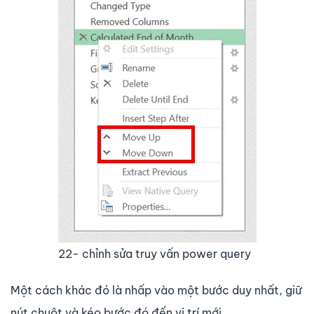
22- chỉnh sửa truy vấn power query
Một cách khác đó là nhấp vào một bước duy nhất, giữ
nút chuột và kéo bước đó đến vị trí mới.