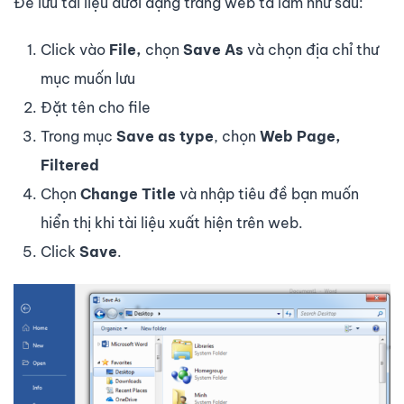
Để lưu tài liệu dưới dạng trang web ta làm như sau:
Click vào
File,
chọn
Save As
và chọn địa chỉ thư
mục muốn lưu
Đặt tên cho file
Trong mục
Save as type
, chọn
Web Page,
Filtered
Chọn
Change Title
và nhập tiêu đề bạn muốn
hiển thị khi tài liệu xuất hiện trên web.
Click
Save
.