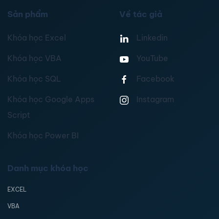
Sản phẩm
Về tác giả
Khóa học Excel
Linkedin
Khóa học VBA
YouTube
Khóa học SQL
Facebook
Khóa học Google Apps
Instagram
Script
Khóa học Power BI
Danh mục khóa học
EXCEL
VBA