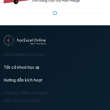
tính năng trộn thư Mail Merge
Click đăng ký học tại:
Tất cả khoá học
📖
Hướng dẫn kích hoạt
Công ty TNHH Zeitgeist
MST:
0315976395