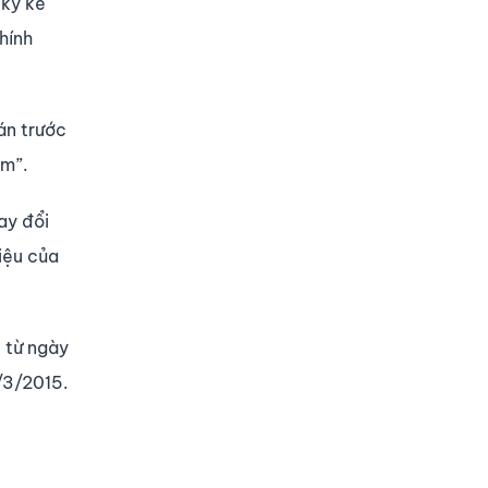
 kỳ kế
hính
án trước
ăm”.
ay đổi
liệu của
u từ ngày
1/3/2015.