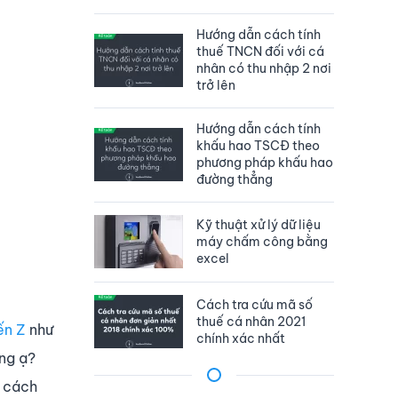
Hướng dẫn cách tính
thuế TNCN đối với cá
nhân có thu nhập 2 nơi
trở lên
Hướng dẫn cách tính
khấu hao TSCĐ theo
phương pháp khấu hao
đường thẳng
Kỹ thuật xử lý dữ liệu
máy chấm công bằng
excel
Cách tra cứu mã số
thuế cá nhân 2021
ến Z
như
chính xác nhất
ông ạ?
n cách