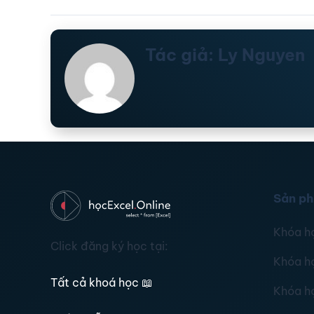
Tác giả: Ly Nguyen
Sản p
Khóa h
Click đăng ký học tại:
Khóa h
Tất cả khoá học
📖
Khóa h