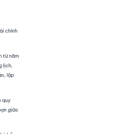
ài chính
án từ năm
 lịch,
n, lập
o quy
oạn giữa