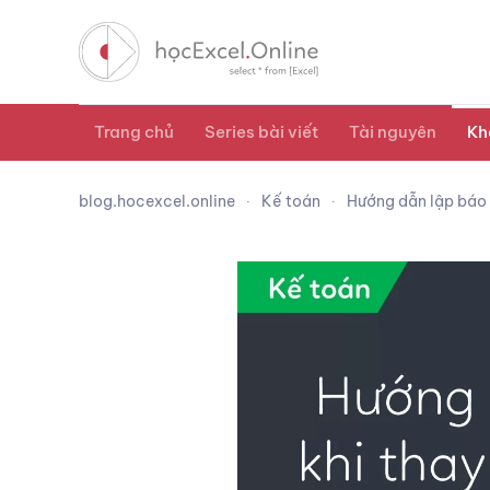
Trang chủ
Series bài viết
Tài nguyên
Kh
blog.hocexcel.online
Kế toán
Hướng dẫn lập báo 