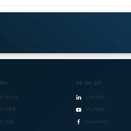
hẩm
Về tác giả
ọc Excel
Linkedin
ọc VBA
YouTube
ọc SQL
Facebook