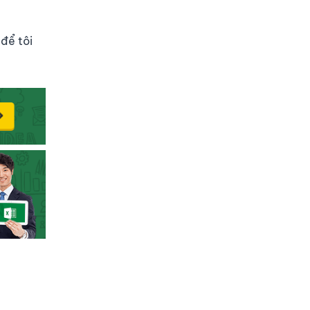
để tôi