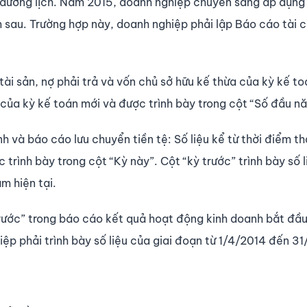
dương lịch. Năm 2015, doanh nghiệp chuyển sang áp dụng
sau. Trường hợp này, doanh nghiệp phải lập Báo cáo tài c
tài sản, nợ phải trả và vốn chủ sở hữu kế thừa của kỳ kế to
 của kỳ kế toán mới và được trình bày trong cột “Số đầu n
 và báo cáo lưu chuyển tiền tệ: Số liệu kể từ thời điểm th
trình bày trong cột “Kỳ này”. Cột “kỳ trước” trình bày số 
m hiện tại.
ỳ trước” trong báo cáo kết quả hoạt động kinh doanh bắt đầ
ệp phải trình bày số liệu của giai đoạn từ 1/4/2014 đến 3