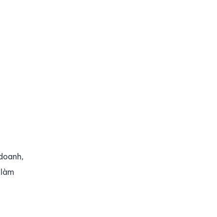
 doanh,
 làm