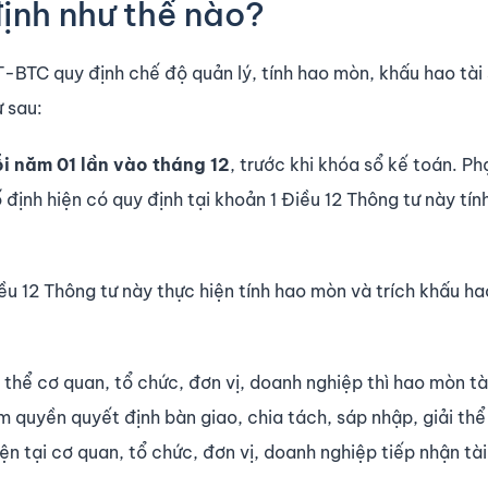
định như thế nào?
-BTC quy định chế độ quản lý, tính hao mòn, khấu hao tài
ư sau:
i năm 01 lần vào tháng 12
, trước khi khóa sổ kế toán. Ph
ố định hiện có quy định tại khoản 1 Điều 12 Thông tư này tín
ều 12 Thông tư này thực hiện tính hao mòn và trích khấu ha
i thể cơ quan, tổ chức, đơn vị, doanh nghiệp thì hao mòn tà
 quyền quyết định bàn giao, chia tách, sáp nhập, giải thể
n tại cơ quan, tổ chức, đơn vị, doanh nghiệp tiếp nhận tài