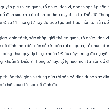
 nguyên giá thì cơ quan, tổ chức, đơn vị, doanh nghiệp căn 
n cố định sau khi xác định lại theo quy định tại Điều 10 Thôn
ại Điều 14 Thông tư này để tiếp tục tính hao mòn tài sản cố
 giao, chia tách, sáp nhập, giải thể cơ quan, tổ chức, đơn v
cố định theo dõi trên sổ kế toán tại cơ quan, tổ chức, đơn
o công thức quy định tại khoản 1 Điều này; trong đó nguyê
tại khoản 3 Điều 7 Thông tư này, tỷ lệ hao mòn tài sản cố đ
 thuộc thời gian sử dụng của tài sản cố định được xác địn
hực hiện của tài sản cố định đó.