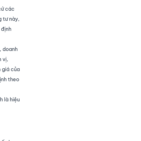
cứ các
g tư này,
 định
ị, doanh
 vị,
n giá của
ịnh theo
h là hiệu