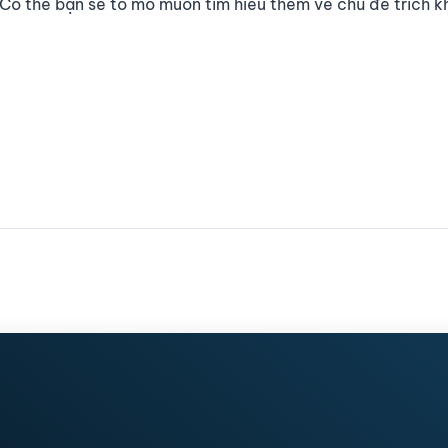
. Có thể bạn sẽ tò mò muốn tìm hiểu thêm về chủ đề trích 