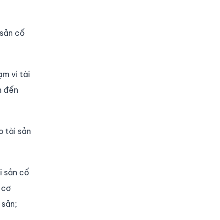
 sản cố
ạm vi tài
h đến
o tài sản
i sản cố
 cơ
 sản;