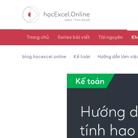
Trang chủ
Series bài viết
Tài nguyên
Kh
blog.hocexcel.online
Kế toán
Hướng dẫn làm việc