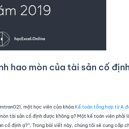
ính hao mòn của tài sản cố địn
amtran021, một học viên của khóa
Kế toán tổng hợp từ A 
 mòn tài sản cố định được không ạ? Một kế toán viên phải 
n cố định ạ?”. Trong bài viết này, chúng tôi sẽ cung cấp 