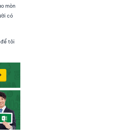
hao mòn
ười có
để tôi