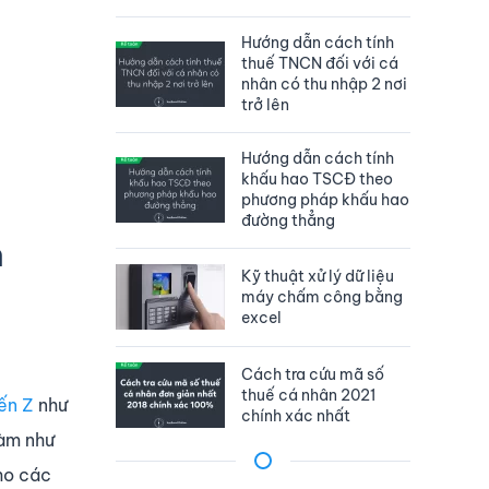
Hướng dẫn cách tính
thuế TNCN đối với cá
nhân có thu nhập 2 nơi
trở lên
Hướng dẫn cách tính
khấu hao TSCĐ theo
phương pháp khấu hao
đường thẳng
h
Kỹ thuật xử lý dữ liệu
máy chấm công bằng
excel
Cách tra cứu mã số
thuế cá nhân 2021
đến Z
như
chính xác nhất
làm như
cho các