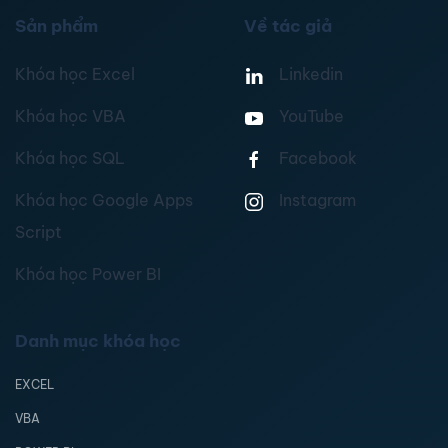
Sản phẩm
Về tác giả
Khóa học Excel
Linkedin
Khóa học VBA
YouTube
Khóa học SQL
Facebook
Khóa học Google Apps
Instagram
Script
Khóa học Power BI
Danh mục khóa học
EXCEL
VBA