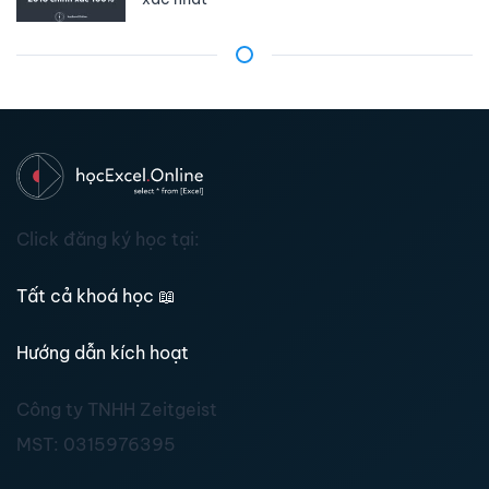
Click đăng ký học tại:
Tất cả khoá học
📖
Hướng dẫn kích hoạt
Công ty TNHH Zeitgeist
MST:
0315976395