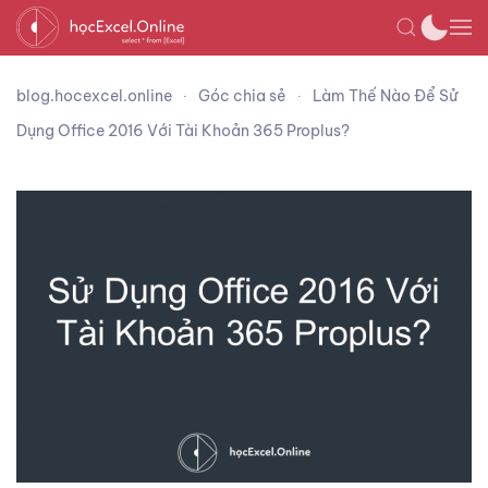
blog.hocexcel.online
Góc chia sẻ
Làm Thế Nào Để Sử
Dụng Office 2016 Với Tài Khoản 365 Proplus?