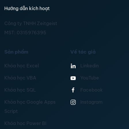
Hướng dẫn kích hoạt
Công ty TNHH Zeitgeist
MST:
0315976395
Sản phẩm
Về tác giả
Khóa học Excel
Linkedin
Khóa học VBA
YouTube
Khóa học SQL
Facebook
Khóa học Google Apps
Instagram
Script
Khóa học Power BI