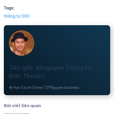
Tags:
thông tư 200
Tác giả: dtnguyen (Nguyễn
Đức Thanh)
@ Học Excel Online | DTNguyen.business
Bài viết liên quan