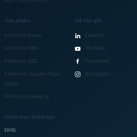
MST:
0315976395
Sản phẩm
Về tác giả
Khóa học Excel
Linkedin
Khóa học VBA
YouTube
Khóa học SQL
Facebook
Khóa học Google Apps
Instagram
Script
Khóa học Power BI
Danh mục khóa học
EXCEL