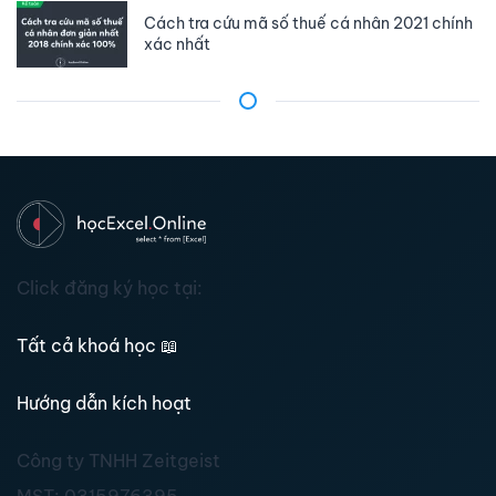
Cách tra cứu mã số thuế cá nhân 2021 chính
xác nhất
Click đăng ký học tại:
Tất cả khoá học
📖
Hướng dẫn kích hoạt
Công ty TNHH Zeitgeist