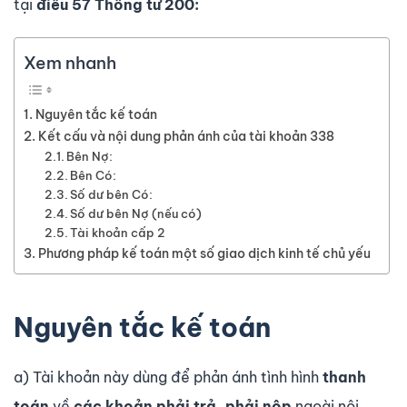
tại
điều 57 Thông tư 200:
Xem nhanh
Nguyên tắc kế toán
Kết cấu và nội dung phản ánh của tài khoản 338
Bên Nợ:
Bên Có:
Số dư­ bên Có:
Số d­ư bên Nợ (nếu có)
Tài khoản cấp 2
Phương pháp kế toán một số giao dịch kinh tế chủ yếu
Nguyên tắc kế toán
a) Tài khoản này dùng để phản ánh tình hình
thanh
toán
về
các khoản phải trả, phải nộp
ngoài nội