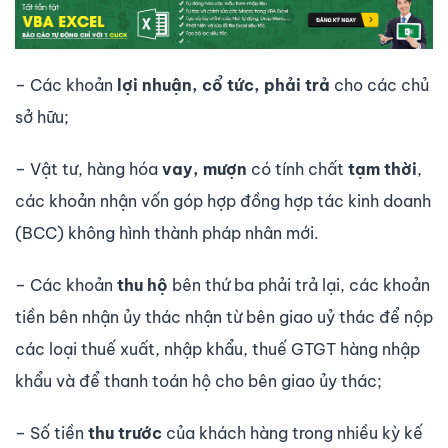
– Các khoản
lợi nhuận, cổ tức, phải trả
cho các chủ
sở hữu;
– Vật tư, hàng hóa
vay, m­ượn
có tính chất
tạm thời
,
các khoản nhận vốn góp hợp đồng hợp tác kinh doanh
(BCC) không hình thành pháp nhân mới.
– Các khoản
thu hộ
bên thứ ba phải trả lại, các khoản
tiền bên nhận ủy thác nhận từ bên giao uỷ thác để nộp
các loại thuế xuất, nhập khẩu, thuế GTGT hàng nhập
khẩu và để thanh toán hộ cho bên giao ủy thác;
– Số tiền
thu trước
của khách hàng trong nhiều kỳ kế