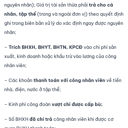
nguyên nhân); Giá trị tài sản thừa phải
trả cho cá
nhân, tập thể
(trong và ngoài đơn vị) theo quyết định
ghi trong biên bản xử lý do xác định ngay đư­ợc nguyên
nhân;
–
Trích BHXH, BHYT, BHTN, KPCĐ
vào chi phí sản
xuất, kinh doanh hoặc khấu trừ vào lư­ơng của công
nhân viên;
– Các khoản
thanh toán với công nhân viên
về tiền
nhà, điện, n­ước ở tập thể;
– Kinh phí công đoàn
vư­ợt chi
đư­ợc cấp bù;
– Số BHXH
đã chi trả
công nhân viên khi được cơ