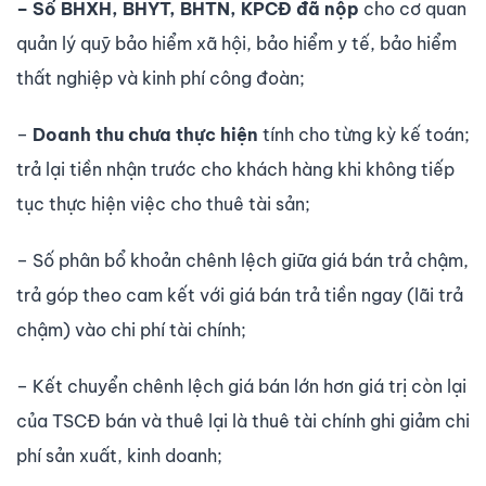
– Số BHXH, BHYT, BHTN, KPCĐ đã nộp
cho cơ quan
quản lý quỹ bảo hiểm xã hội, bảo hiểm y tế, bảo hiểm
thất nghiệp và kinh phí công đoàn;
–
Doanh thu chưa thực hiện
tính cho từng kỳ kế toán;
trả lại tiền nhận trư­ớc cho khách hàng khi không tiếp
tục thực hiện việc cho thuê tài sản;
– Số phân bổ khoản chênh lệch giữa giá bán trả chậm,
trả góp theo cam kết với giá bán trả tiền ngay (lãi trả
chậm) vào chi phí tài chính;
– Kết chuyển chênh lệch giá bán lớn hơn giá trị còn lại
của TSCĐ bán và thuê lại là thuê tài chính ghi giảm chi
phí sản xuất, kinh doanh;