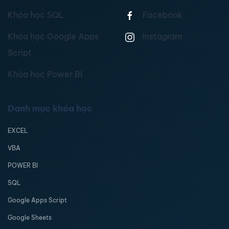
Khóa học SQL
Facebook
Khóa học Google Apps
Instagram
Script
Khóa học Power BI
Danh mục khóa học
EXCEL
VBA
POWER BI
SQL
Google Apps Script
Google Sheets