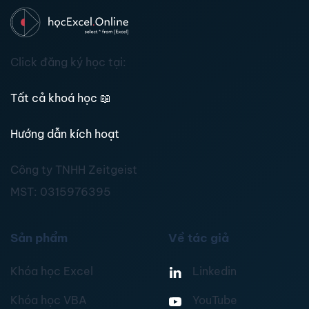
Click đăng ký học tại:
Tất cả khoá học
📖
Hướng dẫn kích hoạt
Công ty TNHH Zeitgeist
MST:
0315976395
Sản phẩm
Về tác giả
Khóa học Excel
Linkedin
Khóa học VBA
YouTube