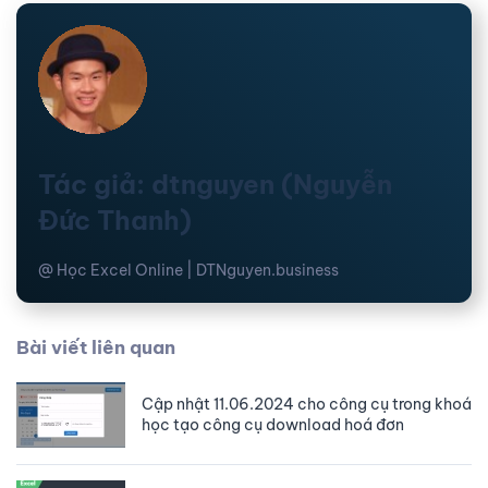
Tác giả: dtnguyen (Nguyễn
Đức Thanh)
@ Học Excel Online | DTNguyen.business
Bài viết liên quan
Cập nhật 11.06.2024 cho công cụ trong khoá
học tạo công cụ download hoá đơn