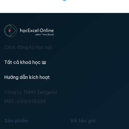
Click đăng ký học tại:
Tất cả khoá học
📖
Hướng dẫn kích hoạt
Công ty TNHH Zeitgeist
MST:
0315976395
Sản phẩm
Về tác giả