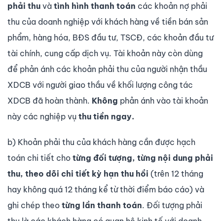
phải thu
và
tình hình thanh toán
các khoản nợ phải
thu của doanh nghiệp với khách hàng về tiền bán sản
phẩm, hàng hóa, BĐS đầu tư, TSCĐ, các khoản đầu tư
tài chính, cung cấp dịch vụ. Tài khoản này còn dùng
để phản ánh các khoản phải thu của người nhận thầu
XDCB với người giao thầu về khối lượng công tác
XDCB đã hoàn thành.
Không
phản ánh vào tài khoản
này các nghiệp vụ
thu tiền ngay.
b) Khoản phải thu của khách hàng cần được hạch
toán chi tiết cho
từng đối tượng, từng nội dung phải
thu, theo dõi chi tiết kỳ hạn thu hồi
(trên 12 tháng
hay không quá 12 tháng kể từ thời điểm báo cáo) và
ghi chép theo
từng lần thanh toán
. Đối tượng phải
thu là các khách hàng có quan hệ kinh tế với doanh