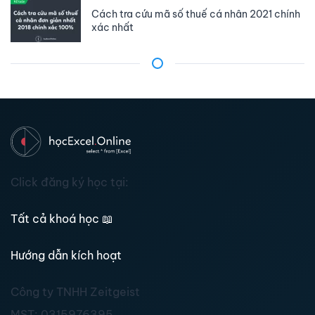
Cách tra cứu mã số thuế cá nhân 2021 chính
xác nhất
Click đăng ký học tại:
Tất cả khoá học
📖
Hướng dẫn kích hoạt
Công ty TNHH Zeitgeist
MST:
0315976395