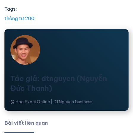
Tags:
thông tư 200
Tác giả: dtnguyen (Nguyễn
Đức Thanh)
@ Học Excel Online | DTNguyen.business
Bài viết liên quan