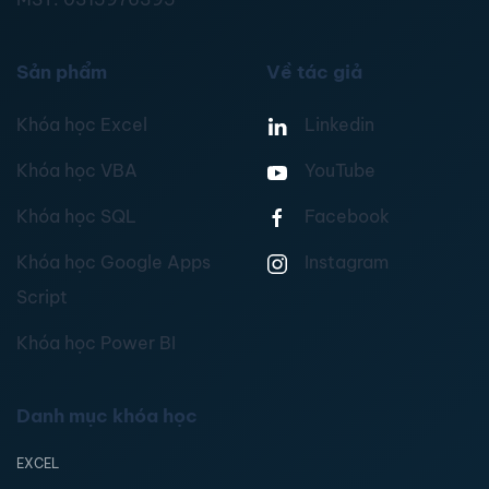
Sản phẩm
Về tác giả
Khóa học Excel
Linkedin
Khóa học VBA
YouTube
Khóa học SQL
Facebook
Khóa học Google Apps
Instagram
Script
Khóa học Power BI
Danh mục khóa học
EXCEL