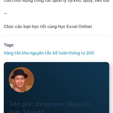
của chất lượng công tác quản lý tại kho, quầy, bến bãi
—
Chúc các bạn học tốt cùng Học Excel Online!
Tags:
hàng tồn kho
∙
nguyên tắc kế toán
∙
thông tư 200
Tác giả: dtnguyen (Nguyễn
Đức Thanh)