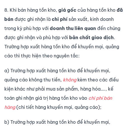
8. Khi bán hàng tồn kho,
giá gốc
của hàng tồn kho
đã
bán
được ghi nhận là
chi phí
sản xuất, kinh doanh
trong kỳ phù hợp với
doanh thu liên quan
đến chúng
được ghi nhận và phù hợp với
bản chất giao dịch
.
Trường hợp xuất hàng tồn kho để khuyến mại, quảng
cáo thì thực hiện theo nguyên tắc:
a) Trường hợp xuất hàng tồn kho để khuyến mại,
quảng cáo không thu tiền,
không
kèm theo các điều
kiện khác như phải mua sản phẩm, hàng hóa…., kế
toán ghi nhận giá trị hàng tồn kho vào
chi phí bán
hàng
(chi tiết hàng khuyến mại, quảng cáo);
b) Trường hợp xuất hàng tồn kho để khuyến mại,