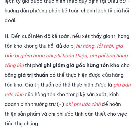
lệch tỷ giá được thực hiện theo quy định tại Điều 69 –
hướng dẫn phương pháp kế toán chênh lệch tỷ giá hối
đoái.
11. Đến cuối niên độ kế toán, nếu xét thấy giá trị hàng
tồn kho không thu hồi đủ do bị
hư hỏng, lỗi thời, giá
bán bị giảm hoặc chi phí hoàn thiện, chi phí bán hàng
tăng lên
thì phải
ghi giảm giá gốc hàng tồn kho
cho
bằng
giá trị thuần
có thể thực hiện được của hàng
tồn kho. Giá trị thuần có thể thực hiện được là
giá bán
ước tính
của hàng tồn kho trong kỳ sản xuất, kinh
doanh bình thường trừ (-)
chi phí ước tính
để hoàn
thiện sản phẩm và chi phí ước tính cần thiết cho việc
tiêu thụ chúng.