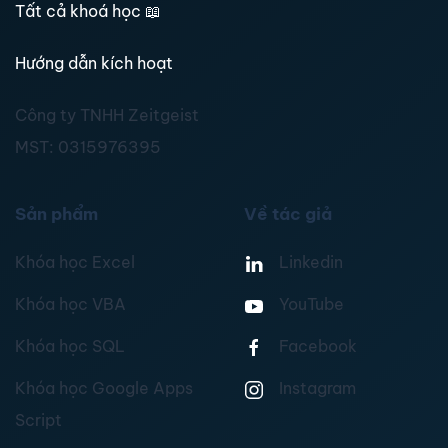
Tất cả khoá học
📖
Hướng dẫn kích hoạt
Công ty TNHH Zeitgeist
MST:
0315976395
Sản phẩm
Về tác giả
Khóa học Excel
Linkedin
Khóa học VBA
YouTube
Khóa học SQL
Facebook
Khóa học Google Apps
Instagram
Script