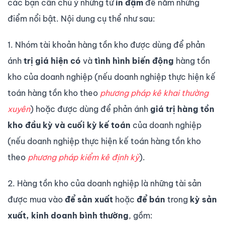
các bạn cần chú ý những từ
in đậm
để nắm những
điểm nổi bật. Nội dung cụ thể như sau:
1. Nhóm tài khoản hàng tồn kho được dùng để phản
ánh
trị giá hiện có
và
tình hình biến động
hàng tồn
kho của doanh nghiệp (nếu doanh nghiệp thực hiện kế
toán hàng tồn kho theo
phương pháp kê khai thường
xuyên
) hoặc được dùng để phản ánh
giá trị hàng tồn
kho đầu kỳ và cuối kỳ kế toán
của doanh nghiệp
(nếu doanh nghiệp thực hiện kế toán hàng tồn kho
theo
phương pháp kiểm kê định kỳ
).
2. Hàng tồn kho của doanh nghiệp là những tài sản
được mua vào
để sản xuất
hoặc
để bán
trong
kỳ sản
xuất, kinh doanh bình thường
, gồm: