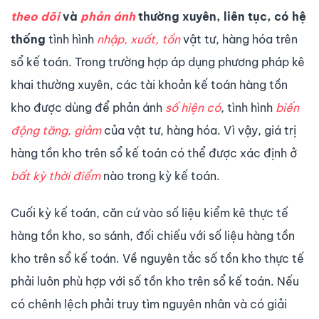
theo dõi
và
phản ánh
thường xuyên, liên tục,
có hệ
thống
tình hình
nhập, xuất, tồn
vật tư, hàng hóa trên
sổ kế toán. Trong trường hợp áp dụng phương pháp kê
khai thường xuyên, các tài khoản kế toán hàng tồn
kho được dùng để phản ánh
số hiện có
, tình hình
biến
động tăng, giảm
của vật tư, hàng hóa. Vì vậy, giá trị
hàng tồn kho trên sổ kế toán có thể được xác định ở
bất kỳ thời điểm
nào trong kỳ kế toán.
Cuối kỳ kế toán, căn cứ vào số liệu kiểm kê thực tế
hàng tồn kho, so sánh, đối chiếu với số liệu hàng tồn
kho trên sổ kế toán. Về nguyên tắc số tồn kho thực tế
phải luôn phù hợp với số tồn kho trên sổ kế toán. Nếu
có chênh lệch phải truy tìm nguyên nhân và có giải