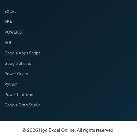
EXCEL
VBA
POWER BI
SQL
Google Apps Script
Google Sheets
Power Query
Python
Power Platform
Google Data Studio
©
2026
Học Excel Online. All rights reserved.