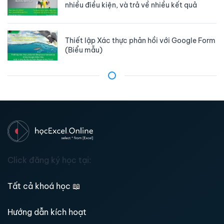
nhiều điều kiện, và trả về nhiều kết quả
Thiết lập Xác thực phản hồi với Google Form
(Biểu mẫu)
Click đăng ký học tại:
Tất cả khoá học
📖
Hướng dẫn kích hoạt