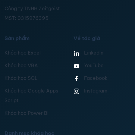
Công ty TNHH Zeitgeist
MST:
0315976395
Sản phẩm
Về tác giả
Khóa học Excel
Linkedin
Khóa học VBA
YouTube
Khóa học SQL
Facebook
Khóa học Google Apps
Instagram
Script
Khóa học Power BI
Danh mục khóa học