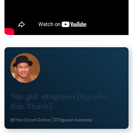
Tác giả: dtnguyen (Nguyễn
Đức Thanh)
@ Học Excel Online | DTNguyen.business