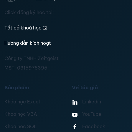
Click đăng ký học tại:
Tất cả khoá học
📖
Hướng dẫn kích hoạt
Công ty TNHH Zeitgeist
MST:
0315976395
Sản phẩm
Về tác giả
Khóa học Excel
Linkedin
Khóa học VBA
YouTube
Khóa học SQL
Facebook