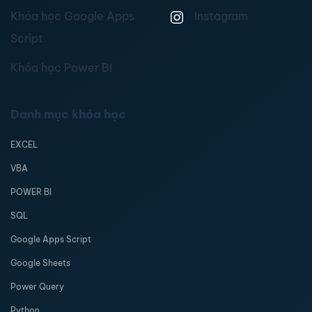
Khóa học Google Apps
Instagram
Script
Khóa học Power BI
Danh mục khóa học
EXCEL
VBA
POWER BI
SQL
Google Apps Script
Google Sheets
Power Query
Python