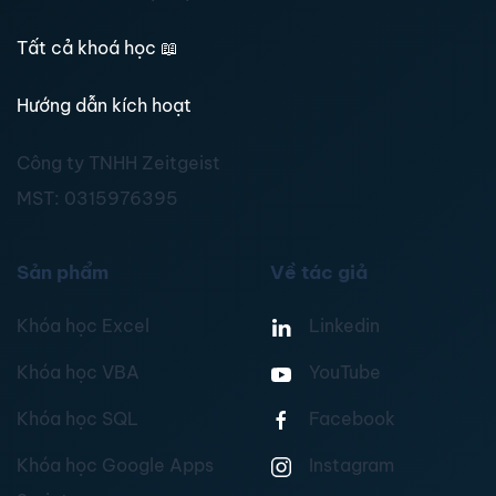
Tất cả khoá học
📖
Hướng dẫn kích hoạt
Công ty TNHH Zeitgeist
MST:
0315976395
Sản phẩm
Về tác giả
Khóa học Excel
Linkedin
Khóa học VBA
YouTube
Khóa học SQL
Facebook
Khóa học Google Apps
Instagram