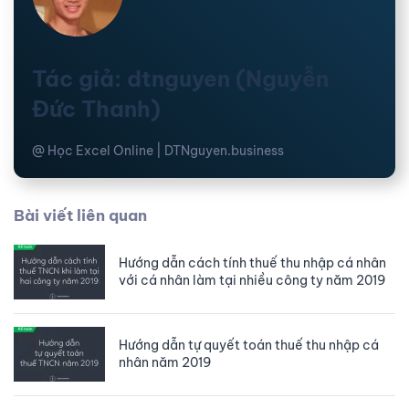
Tác giả: dtnguyen (Nguyễn
Đức Thanh)
@ Học Excel Online | DTNguyen.business
Bài viết liên quan
Hướng dẫn cách tính thuế thu nhập cá nhân
với cá nhân làm tại nhiều công ty năm 2019
Hướng dẫn tự quyết toán thuế thu nhập cá
nhân năm 2019