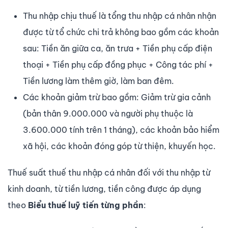
Thu nhập chịu thuế là tổng thu nhập cá nhân nhận
được từ tổ chức chi trả không bao gồm các khoản
sau: Tiền ăn giữa ca, ăn trưa + Tiền phụ cấp điện
thoại + Tiền phụ cấp đồng phục + Công tác phí +
Tiền lương làm thêm giờ, làm ban đêm.
Các khoản giảm trừ bao gồm: Giảm trừ gia cảnh
(bản thân 9.000.000 và người phụ thuộc là
3.600.000 tính trên 1 tháng), các khoản bảo hiểm
xã hội, các khoản đóng góp từ thiện, khuyến học.
Thuế suất thuế thu nhập cá nhân đối với thu nhập từ
kinh doanh, từ tiền lương, tiền công được áp dụng
theo
Biểu thuế luỹ tiến từng phần
: