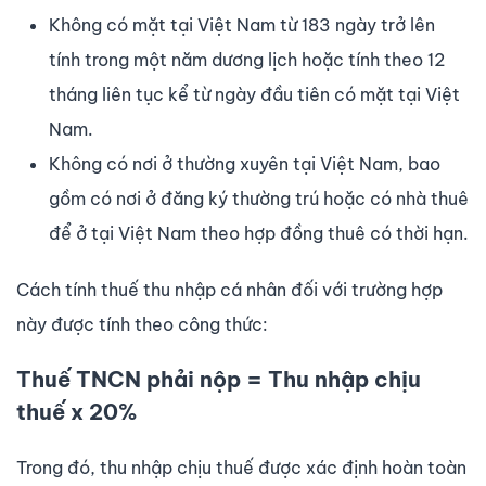
Không có mặt tại Việt Nam từ 183 ngày trở lên
tính trong một năm dương lịch hoặc tính theo 12
tháng liên tục kể từ ngày đầu tiên có mặt tại Việt
Nam.
Không có nơi ở thường xuyên tại Việt Nam, bao
gồm có nơi ở đăng ký thường trú hoặc có nhà thuê
để ở tại Việt Nam theo hợp đồng thuê có thời hạn.
Cách tính thuế thu nhập cá nhân đối với trường hợp
này được tính theo công thức:
Thuế TNCN phải nộp = Thu nhập chịu
thuế x 20%
Trong đó, thu nhập chịu thuế được xác định hoàn toàn