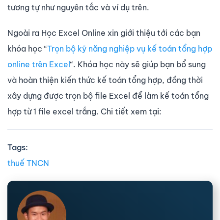
tương tự như nguyên tắc và ví dụ trên.
Ngoài ra Học Excel Online xin giới thiệu tới các bạn
khóa học “
Trọn bộ kỹ năng nghiệp vụ kế toán tổng hợp
online trên Excel
“. Khóa học này sẽ giúp bạn bổ sung
và hoàn thiện kiến thức kế toán tổng hợp, đồng thời
xây dựng được trọn bộ file Excel để làm kế toán tổng
hợp từ 1 file excel trắng. Chi tiết xem tại:
Tags:
thuế TNCN