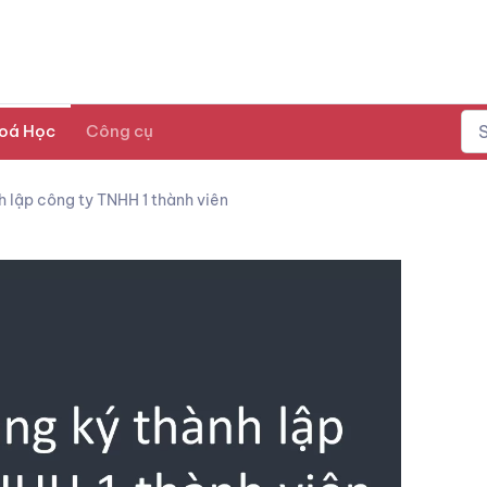
oá Học
Công cụ
h lập công ty TNHH 1 thành viên