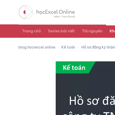
Trang chủ
Series bài viết
Tài nguyên
Kh
blog.hocexcel.online
Kế toán
Hồ sơ đăng ký thàn