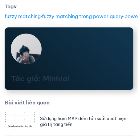
Tags:
fuzzy matching
∙
fuzzy matching trong power query
∙
powe
Tác giả: Minhlai
Bài viết liên quan
Sử dụng hàm MAP đếm tần suất xuất hiện
giá trị tăng tiến