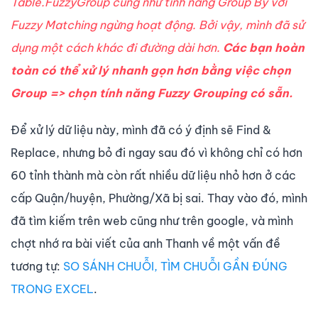
Table.FuzzyGroup cũng như tính năng Group By với
Fuzzy Matching ngừng hoạt động. Bởi vậy, mình đã sử
dụng một cách khác đi đường dài hơn.
Các bạn hoàn
toàn có thể xử lý nhanh gọn hơn bằng việc chọn
Group => chọn tính năng Fuzzy Grouping có sẵn.
Để xử lý dữ liệu này, mình đã có ý định sẽ Find &
Replace, nhưng bỏ đi ngay sau đó vì không chỉ có hơn
60 tỉnh thành mà còn rất nhiều dữ liệu nhỏ hơn ở các
cấp Quận/huyện, Phường/Xã bị sai. Thay vào đó, mình
đã tìm kiếm trên web cũng như trên google, và mình
chợt nhớ ra bài viết của anh Thanh về một vấn đề
tương tự:
SO SÁNH CHUỖI, TÌM CHUỖI GẦN ĐÚNG
TRONG EXCEL
.