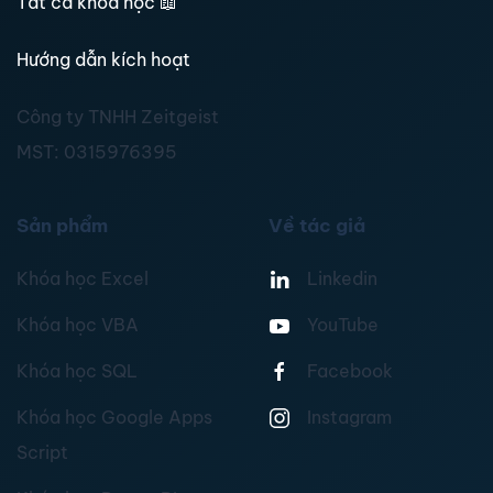
Tất cả khoá học
📖
Hướng dẫn kích hoạt
Công ty TNHH Zeitgeist
MST:
0315976395
Sản phẩm
Về tác giả
Khóa học Excel
Linkedin
Khóa học VBA
YouTube
Khóa học SQL
Facebook
Khóa học Google Apps
Instagram
Script