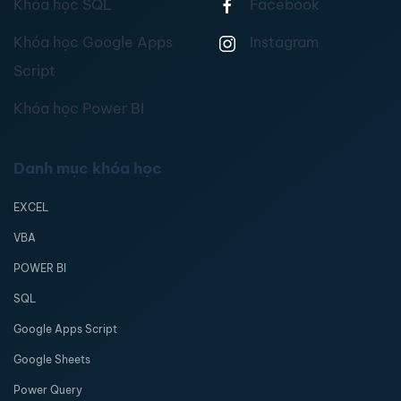
Khóa học SQL
Facebook
Khóa học Google Apps
Instagram
Script
Khóa học Power BI
Danh mục khóa học
EXCEL
VBA
POWER BI
SQL
Google Apps Script
Google Sheets
Power Query