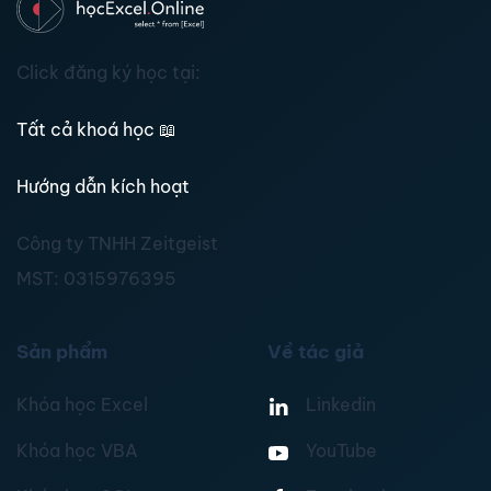
Click đăng ký học tại:
Tất cả khoá học
📖
Hướng dẫn kích hoạt
Công ty TNHH Zeitgeist
MST:
0315976395
Sản phẩm
Về tác giả
Khóa học Excel
Linkedin
Khóa học VBA
YouTube