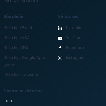
MST:
0315976395
Sản phẩm
Về tác giả
Khóa học Excel
Linkedin
Khóa học VBA
YouTube
Khóa học SQL
Facebook
Khóa học Google Apps
Instagram
Script
Khóa học Power BI
Danh mục khóa học
EXCEL