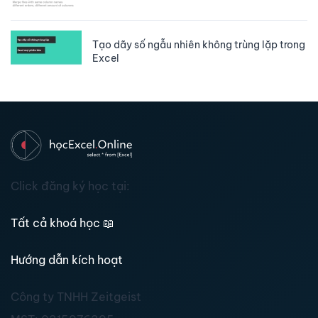
Tạo dãy số ngẫu nhiên không trùng lặp trong
Excel
Click đăng ký học tại:
Tất cả khoá học
📖
Hướng dẫn kích hoạt
Công ty TNHH Zeitgeist