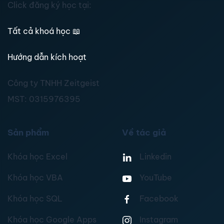
Click đăng ký học tại:
Tất cả khoá học
📖
Hướng dẫn kích hoạt
Công ty TNHH Zeitgeist
MST:
0315976395
Sản phẩm
Về tác giả
Khóa học Excel
Linkedin
Khóa học VBA
YouTube
Khóa học SQL
Facebook
Khóa học Google Apps
Instagram