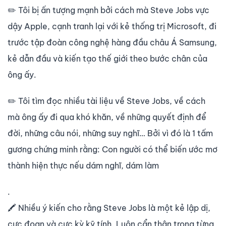
✏️
Tôi bị ấn tượng mạnh bởi cách mà Steve Jobs vực
dậy Apple, cạnh tranh lại với kẻ thống trị Microsoft, đi
trước tập đoàn công nghệ hàng đầu châu Á Samsung,
kẻ dẫn đầu và kiến tạo thế giới theo bước chân của
ông ấy.
✏️
Tôi tìm đọc nhiều tài liệu về Steve Jobs, về cách
mà ông ấy đi qua khó khăn, về những quyết định để
đời, những câu nói, những suy nghĩ… Bởi vì đó là 1 tấm
gương chứng minh rằng: Con người có thể biến
ước mơ
thành hiện thực nếu dám nghĩ, dám làm
.
🖍️
Nhiều ý kiến cho rằng Steve Jobs là một kẻ lập dị,
cực đoan và cực kỳ kỹ tính. Luôn cẩn thận trong từng