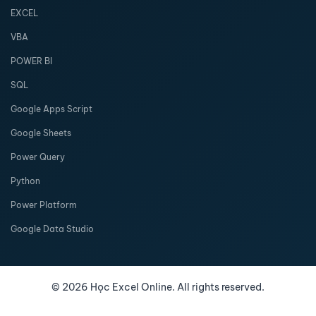
EXCEL
VBA
POWER BI
SQL
Google Apps Script
Google Sheets
Power Query
Python
Power Platform
Google Data Studio
©
2026
Học Excel Online. All rights reserved.