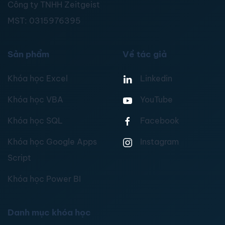
Công ty TNHH Zeitgeist
MST:
0315976395
Sản phẩm
Về tác giả
Khóa học Excel
Linkedin
Khóa học VBA
YouTube
Khóa học SQL
Facebook
Khóa học Google Apps
Instagram
Script
Khóa học Power BI
Danh mục khóa học