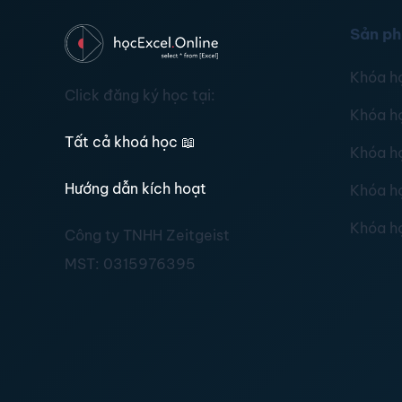
Sản p
Khóa h
Click đăng ký học tại:
Khóa h
Tất cả khoá học
📖
Khóa h
Hướng dẫn kích hoạt
Khóa h
Khóa h
Công ty TNHH Zeitgeist
MST:
0315976395