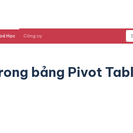
oá Học
Công cụ
trong bảng Pivot Tab