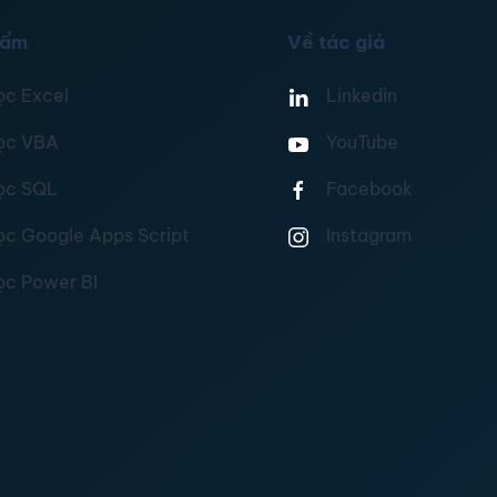
hẩm
Về tác giả
ọc Excel
Linkedin
ọc VBA
YouTube
ọc SQL
Facebook
ọc Google Apps Script
Instagram
ọc Power BI