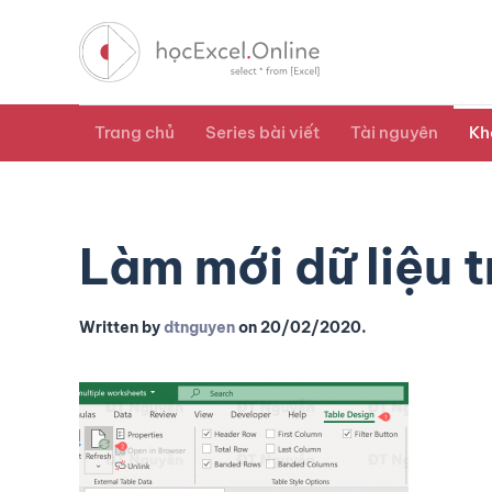
Trang chủ
Series bài viết
Tài nguyên
Kh
Làm mới dữ liệu 
Written by
dtnguyen
on
20/02/2020
.