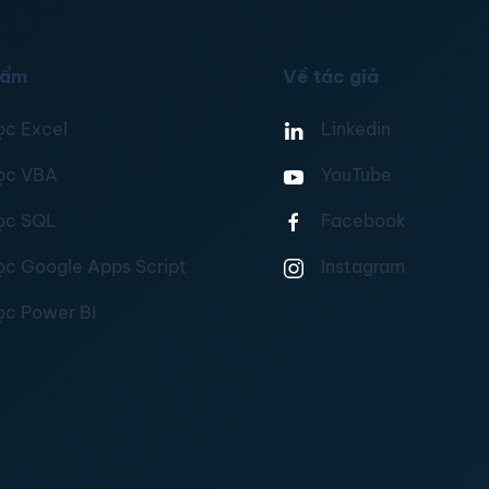
hẩm
Về tác giả
ọc Excel
Linkedin
ọc VBA
YouTube
ọc SQL
Facebook
ọc Google Apps Script
Instagram
ọc Power BI