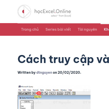
Trang chủ
Series bài viết
Tài nguyên
Kh
Cách truy cập và
Written by
dtnguyen
on
20/02/2020
.