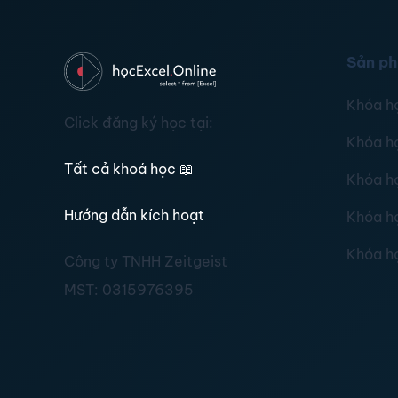
Sản p
Khóa h
Click đăng ký học tại:
Khóa h
Tất cả khoá học
📖
Khóa h
Hướng dẫn kích hoạt
Khóa h
Khóa h
Công ty TNHH Zeitgeist
MST:
0315976395