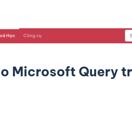
oá Học
Công cụ
o Microsoft Query t