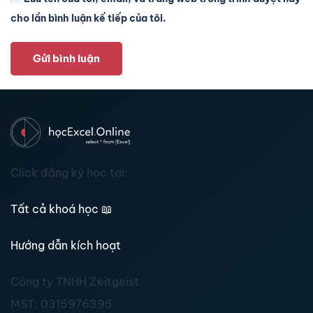
cho lần bình luận kế tiếp của tôi.
Gửi bình luận
Click đăng ký học tại:
Tất cả khoá học
📖
Hướng dẫn kích hoạt
Công ty TNHH Zeitgeist
MST:
0315976395