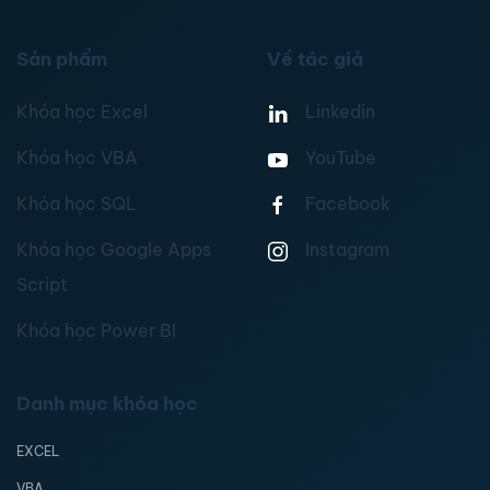
Sản phẩm
Về tác giả
Khóa học Excel
Linkedin
Khóa học VBA
YouTube
Khóa học SQL
Facebook
Khóa học Google Apps
Instagram
Script
Khóa học Power BI
Danh mục khóa học
EXCEL
VBA