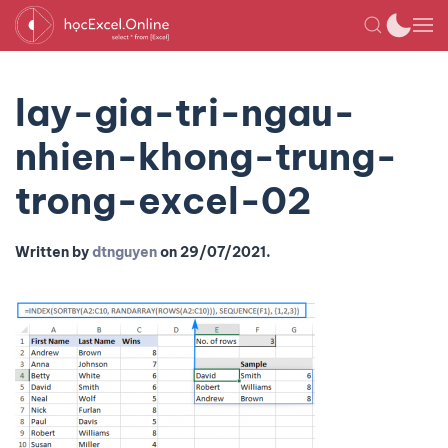
lay-gia-tri-ngau-
nhien-khong-trung-
trong-excel-02
Written by
dtnguyen
on
29/07/2021
.