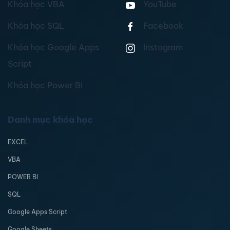
Khóa học VBA
YouTube
Khóa học SQL
Facebook
Khóa học Google Apps
Instagram
Script
Khóa học Power BI
Danh mục khóa học
EXCEL
VBA
POWER BI
SQL
Google Apps Script
Google Sheets