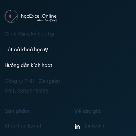
Click đăng ký học tại:
Tất cả khoá học
📖
Hướng dẫn kích hoạt
Công ty TNHH Zeitgeist
MST:
0315976395
Sản phẩm
Về tác giả
Khóa học Excel
Linkedin