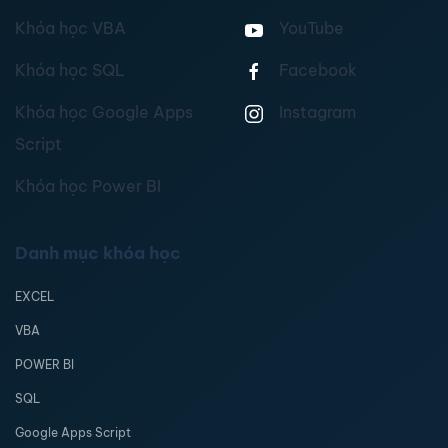
Khóa học VBA
YouTube
Khóa học SQL
Facebook
Khóa học Google Apps
Instagram
Script
Khóa học Power BI
Danh mục khóa học
EXCEL
VBA
POWER BI
SQL
Google Apps Script