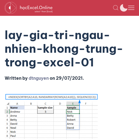
lay-gia-tri-ngau-
nhien-khong-trung-
trong-excel-01
Written by
dtnguyen
on
29/07/2021
.