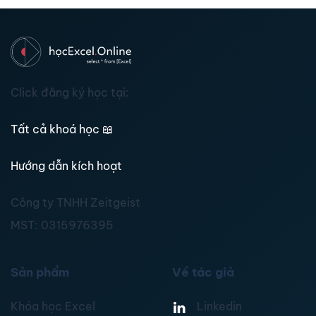
Click đăng ký học tại:
Tất cả khoá học
📖
Hướng dẫn kích hoạt
Công ty TNHH Zeitgeist
MST:
0315976395
Sản phẩm
Về tác giả
Khóa học Excel
Linkedin