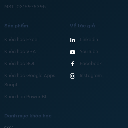
MST:
0315976395
Sản phẩm
Về tác giả
Khóa học Excel
Linkedin
Khóa học VBA
YouTube
Khóa học SQL
Facebook
Khóa học Google Apps
Instagram
Script
Khóa học Power BI
Danh mục khóa học