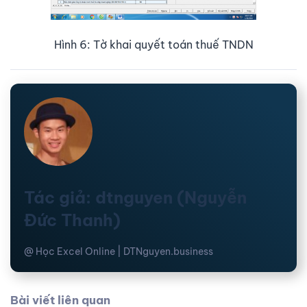
Hình 6: Tờ khai quyết toán thuế TNDN
Tác giả: dtnguyen (Nguyễn
Đức Thanh)
@ Học Excel Online | DTNguyen.business
Bài viết liên quan