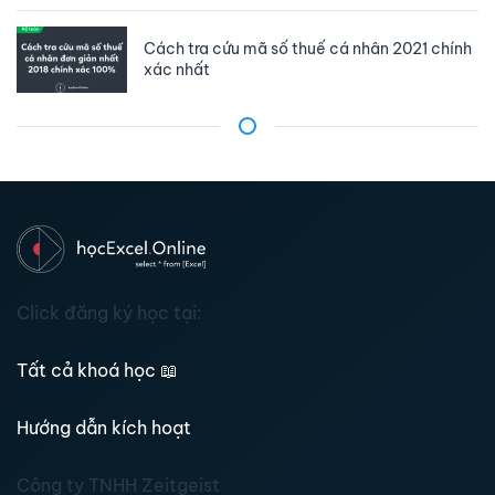
Cách tra cứu mã số thuế cá nhân 2021 chính
xác nhất
Click đăng ký học tại:
Tất cả khoá học
📖
Hướng dẫn kích hoạt
Công ty TNHH Zeitgeist