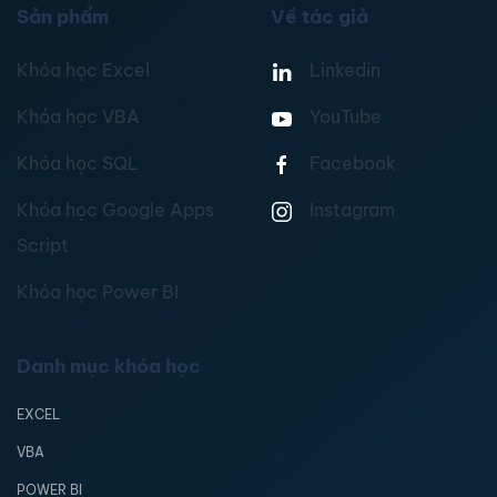
Sản phẩm
Về tác giả
Khóa học Excel
Linkedin
Khóa học VBA
YouTube
Khóa học SQL
Facebook
Khóa học Google Apps
Instagram
Script
Khóa học Power BI
Danh mục khóa học
EXCEL
VBA
POWER BI