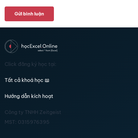
Gửi bình luận
Click đăng ký học tại:
Tất cả khoá học
📖
Hướng dẫn kích hoạt
Công ty TNHH Zeitgeist
MST:
0315976395