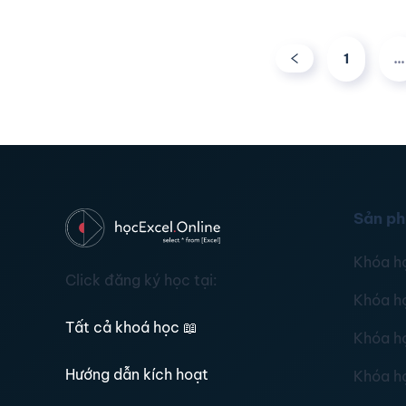
1
…
Sản p
Khóa h
Click đăng ký học tại:
Khóa h
Tất cả khoá học
📖
Khóa h
Hướng dẫn kích hoạt
Khóa h