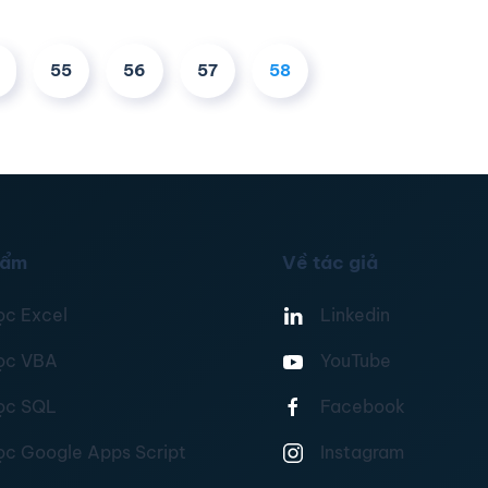
55
56
57
58
hẩm
Về tác giả
ọc Excel
Linkedin
ọc VBA
YouTube
ọc SQL
Facebook
ọc Google Apps Script
Instagram