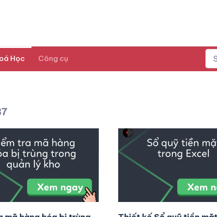
oá Học
Công cụ
87