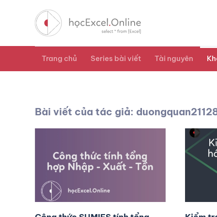
Trang chủ
Series bài viết
Tài nguyên
Kh
Bài viết của tác giả: duongquan2112