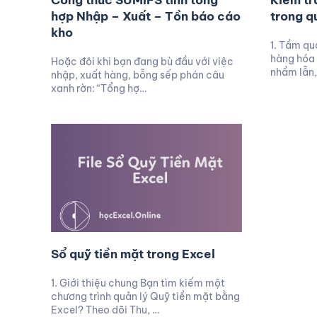
Công thức SUMIFS tính tổng
Kiểm tr
hợp Nhập – Xuất – Tồn báo cáo
trong q
kho
1. Tầm qu
hàng hóa 
Hoặc đôi khi bạn đang bù đầu với việc
nhầm lẫn,
nhập, xuất hàng, bỗng sếp phán câu
xanh rờn: “Tổng hợ…
Sổ quỹ tiền mặt trong Excel
1. Giới thiệu chung Bạn tìm kiếm một
chương trình quản lý Quỹ tiền mặt bằng
Excel? Theo dõi Thu, …