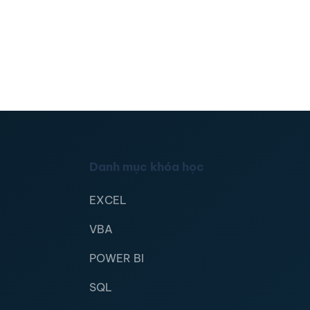
Danh mục khóa học
EXCEL
VBA
POWER BI
SQL