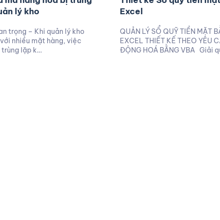
a mã hàng hóa bị trùng
Thiết kế Sổ quỹ tiền mặt
uản lý kho
Excel
an trọng – Khi quản lý kho
QUẢN LÝ SỔ QUỸ TIỀN MẶT 
với nhiều mặt hàng, việc
EXCEL THIẾT KẾ THEO YÊU C
 trùng lặp k…
ĐỘNG HOÁ BẰNG VBA Giải q