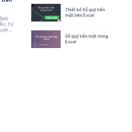
 trên
Thiết kế Sổ quỹ tiền
mặt trên Excel
BẰNG
ẦU, TỰ
uyết …
Sổ quỹ tiền mặt trong
Excel