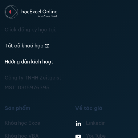
Click đăng ký học tại:
Tất cả khoá học
📖
Hướng dẫn kích hoạt
Công ty TNHH Zeitgeist
MST:
0315976395
Sản phẩm
Về tác giả
Khóa học Excel
Linkedin
Khóa học VBA
YouTube