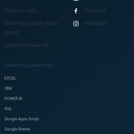
Khóa học SQL
Facebook
Khóa học Google Apps
Instagram
Script
Khóa học Power BI
Danh mục khóa học
EXCEL
VBA
POWER BI
SQL
Google Apps Script
Google Sheets